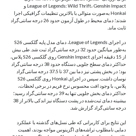
League of Legends: Wild Thrift، Genshin Impact و
نوامبر 2024
Honkai به‌صورت متوالی با بالاترین تنظیمات گرافیکی اجرا
اکتبر 2024
شدند؛ دمای محیط در طول آزمون حدود 26 درجه سانتی‌گراد
سپتامبر 2024
ثابت ماند.
آگوست 2024
جولای 2024
در اجرای League of Legends، دمای مدل پایه گلکسی S26
ژوئن 2024
به‌طور میانگین حدود 32 درجه سانتی‌گراد ثبت شد. طی بیش
می 2024
از 15 دقیقه اجرای Genshin Impact روی گلکسی S26 پلاس،
آوریل 2024
حداکثر دمای سطح جلویی دستگاه حدود 38 درجه سانتی‌گراد
مارس 2024
بود؛ در بخش پشتی نیز دما بین 37 تا 37.5 درجه سانتی‌گراد
فوریه 2024
نوسان داشت. سپس در اجرای Honkai روی گلکسی S26
ژانویه 2024
پلاس، با وجود افت محسوس نرخ فریم در برخی لحظات،
دسامبر 2023
حداکثر دمای بخش جلویی تنها به 39 درجه سانتی‌گراد رسید؛
نوامبر 2023
بیشینه دمای ثبت‌شده در پشت دستگاه نیز اندکی بالاتر از 38
اکتبر 2023
درجه سانتی‌گراد گزارش شد.
سپتامبر 2023
آگوست 2023
این نتایج برای کاربرانی که طی نسل‌های گذشته با عملکرد
جولای 2023
دمایی نامطلوب تراشه‌های اگزینوس مواجه بودند، اهمیت
دسامبر 2022