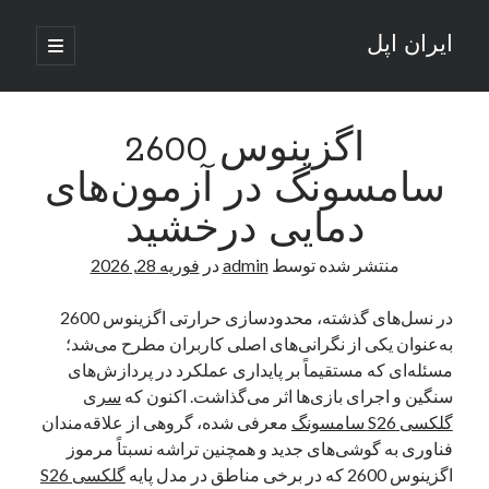
ایران اپل
باز
کردن
نوار
فهرست
اصلی
جستجو
کناری
جستجو
اگزینوس 2600
سامسونگ در آزمون‌های
نوشته‌های تازه
دمایی درخشید
راه‌های اتصال موبایل و کامپیوتر به یکدیگر: تجربه‌ای یکپارچه و کاربردی
منتشر شده توسط
admin
در
فوریه 28, 2026
انتقاد کاربران از اتمام زودهنگام بسته‌های اینترنت ایرانسل همزمان با شرایط
جنگی
ادعای نت‌بلاکس: قطعی اینترنت ایران بیش از 120 ساعت ادامه یافت؛ اتصال
در نسل‌های گذشته، محدودسازی حرارتی اگزینوس 2600
کشور به حدود یک درصد رسید
به‌عنوان یکی از نگرانی‌های اصلی کاربران مطرح می‌شد؛
قطعی اینترنت در ایران از مرز 48 ساعت گذشت!
مسئله‌ای که مستقیماً بر پایداری عملکرد در پردازش‌های
گوشی HMD Luma با دوربین 50 مگاپیکسل و نمایشگر 120 هرتز رونمایی شد
سنگین و اجرای بازی‌ها اثر می‌گذاشت. اکنون که
سری
گلکسی S26 سامسونگ
معرفی شده، گروهی از علاقه‌مندان
فناوری به گوشی‌های جدید و همچنین تراشه نسبتاً مرموز
آخرین دیدگاه‌ها
اگزینوس 2600 که در برخی مناطق در مدل پایه
گلکسی S26