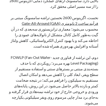
بالایی دارد. سامسونگ ارتقای عملکرد دمایی اگزینوس 2600
را از سه مسیر اصلی محقق کرد.
دسته‌ها
نخست، اگزینوس 2600 نخستین تراشه سامسونگ مبتنی بر
اپل
فرآیند ساخت 2 نانومتری Gate-All-Around (GAA)
دسته‌بندی نشده
محسوب می‌شود؛ معماری ترانزیستوری سه‌بعدی که در آن
گیت به‌طور کامل کانال متشکل از نانولایه‌های عمودی را
احاطه می‌کند و با بهبود کنترل الکترواستاتیکی، کاهش ولتاژ
آستانه و افزایش بهره‌وری همراه شده است.
دوم، این تراشه از فناوری جدید FOWLP (Fan-Out Wafer-
Level Packaging) بهره می‌برد؛ رویکردی که با حذف
بسته‌بندی مبتنی بر بسترهای سنتی و استفاده مستقیم از
سطح ویفر، ابعاد کلی را کاهش می‌دهد و امکان اتصال
مستقیم به سیلیکون را فراهم می‌کند؛ در نتیجه ضخامت
کمتر و بازده بالاتر حاصل می‌شود. در این روش، پایانه‌های
ورودی و خروجی خارج از خود تراشه نیمه‌هادی قرار گرفته و
به‌جای برد مدار چاپی مرسوم روی ویفر سیلیکونی یکپارچه
می‌شوند.