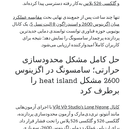
و گلکسی S26 پلاس
به‌کار رفته دسترسی پیدا کرده‌اند.
یک نویسنده دیدگاه وردپرس
در
تعمیرات تخصصی فیس آیدی
تنها چند ساعت پس از جمع‌بندی نهایی بحث
مقایسه عملکرد
میان اگزینوس 2600 و اسنپدراگون 8 الیت نسل 5
، یک کانال
یوتیوبی حوزه فناوری توانست توانمندی دمایی جدیدترین
بایگانی‌ها
پردازنده پرچمدار سامسونگ را نمایش دهد؛ نتیجه برای
مارس 2026
کاربران کاملاً امیدوارکننده ارزیابی می‌شود.
فوریه 2026
ژانویه 2026
حل کامل مشکل محدودسازی
دسامبر 2025
نوامبر 2025
حرارتی؛ سامسونگ در اگزینوس
آگوست 2025
2600 مشکل heat island را
جولای 2025
ژوئن 2025
برطرف کرد
می 2025
آوریل 2025
کانال Vật Vờ Studio’s Long Ngong
با اجرای آزمون‌هایی
مارس 2025
مانند آنتوتو، تری‌دی‌مارک و آزمون محدودسازی پردازنده،
فوریه 2025
گلکسی S26 و گلکسی S26 پلاس را تحت فشار قرار داد.
ژانویه 2025
برای ارزیابی عملکرد دمایی اگزینوس 2600، سه بازی
دسامبر 2024