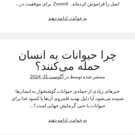
اصل را فراموش کرده‌اند. Zoomit برای موفقیت در…
یک نویسنده دیدگاه وردپرس
در
تعمیرات تخصصی فیس آیدی
بررسی
به خواندن ادامه دهید
وان‌
پلاس
بایگانی‌ها
Ace
مارس 2026
3V؛
فوریه 2026
چرا حیوانات به انسان
شکست
ژانویه 2026
زیر
دسامبر 2025
حمله می‌کنند؟
سایه
نوامبر 2025
نرم
منتشر شده توسط
در
آگوست 31, 2024
آگوست 2025
افزار
جولای 2025
ناکارآمد
خبرهای زیادی از حمله‌ی حیوانات گوشتخوار به انسان‌ها
ژوئن 2025
شنیده می‌شود. آیا دلیل تهدید قلمروی آن‌ها یا کمبود غذا برای
می 2025
حیوانات یا حتی گرمایش جهانی است؟…
آوریل 2025
مارس 2025
چرا
به خواندن ادامه دهید
فوریه 2025
حیوانات
ژانویه 2025
به
دسامبر 2024