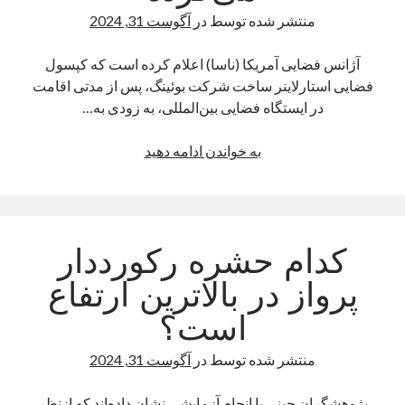
اقلیمی
منتشر شده توسط
در
آگوست 31, 2024
آژانس فضایی آمریکا (ناسا) اعلام کرده است که کپسول
فضایی استارلاینر ساخت شرکت بوئینگ، پس از مدتی اقامت
در ایستگاه فضایی بین‌المللی، به زودی به…
کپسول
به خواندن ادامه دهید
استارلاینر
بوئینگ
به
زودی
کدام حشره رکورددار
به
زمین
پرواز در بالاترین ارتفاع
باز
است؟
می‌گردد
منتشر شده توسط
در
آگوست 31, 2024
پژوهشگران چینی با انجام آزمایشی نشان داده‌اند که ازنظر