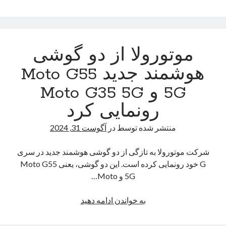
هوش
مصنوعی
سامسونگ
پخت‌و‌پز
موتورولا از دو گوشی
غذا
بسیار
هوشمند جدید Moto G55
جذاب‌تر
5G و Moto G35 5G
می‌شود
رونمایی کرد
منتشر شده توسط
در
آگوست 31, 2024
شرکت موتورولا به تازگی از دو گوشی هوشمند جدید در سری
G خود رونمایی کرده است. این دو گوشی، یعنی Moto G55
5G و Moto…
موتورولا
به خواندن ادامه دهید
از
دو