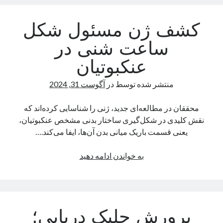
با
۲۴
کشف ژن مسئول شکل
دسته‌ها
گیگابایت
رم
اپل
ساعت شنی در
و
دسته‌بندی نشده
عنکبوتیان
شارژ
سریع
منتشر شده توسط
در
آگوست 31, 2024
۱۲۰
وات
محققان در مطالعه‌ای جدید، ژنی را شناسایی کرده‌اند که
در
نقش کلیدی در شکل‌گیری ساختار بدنی مشخص عنکبوتیان،
راه
یعنی قسمت باریک میانی بدن آن‌ها، ایفا می‌کند.…
است
کشف
به خواندن ادامه دهید
ژن
مسئول
شکل
ساعت
پرورش جلبک دریایی؛
شنی