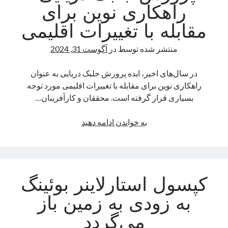
در
راهکاری نوین برای
عنکبوتیان
مقابله با تغییرات اقلیمی
منتشر شده توسط
در
آگوست 31, 2024
در سال‌های اخیر، ایده پرورش جلبک دریایی به عنوان
راهکاری نوین برای مقابله با تغییرات اقلیمی مورد توجه
بسیاری قرار گرفته است. محققان و کارآفرینان…
پرورش
به خواندن ادامه دهید
جلبک
دریایی؛
راهکاری
نوین
کپسول استارلاینر بوئینگ
برای
مقابله
به زودی به زمین باز
با
می‌گردد
تغییرات