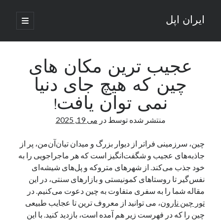
ایران اپل
باز
کردن
نوار
فهرست
اصلی
جستجو
کناری
جستجو
عجیب ترین مکان های
چین که هیچ جای دنیا
نوشته‌های تازه
نمی توان یافت!
راه‌های اتصال موبایل و کامپیوتر به یکدیگر: تجربه‌ای یکپارچه و کاربردی
منتشر شده توسط
در
می 19, 2025
انتقاد کاربران از اتمام زودهنگام بسته‌های اینترنت ایرانسل همزمان با شرایط
جنگی
ادعای نت‌بلاکس: قطعی اینترنت ایران بیش از 120 ساعت ادامه یافت؛ اتصال
چین، سرزمینی فراتر از دیوار بزرگ و میدان تیان‌آن‌من، پر از
کشور به حدود یک درصد رسید
جاذبه‌های عجیب و شگفت‌انگیز است که هر ماجراجویی را به
قطعی اینترنت در ایران از مرز 48 ساعت گذشت!
خود جذب می‌کند. از شهرهای متروکه و پل‌های شیشه‌ای
گوشی HMD Luma با دوربین 50 مگاپیکسل و نمایشگر 120 هرتز رونمایی شد
نفس‌گیر تا روستاهای کمونیستی و بازارهای سنتی، در این
مقاله شما را به سفری متفاوت به چین دعوت می‌کنیم. در
تور چین نارون
، می توانید از معروف ترین تا عجایب طبیعی
آخرین دیدگاه‌ها
چین را که در فهرست زیر هم آمده است، بازدید کنید. با این