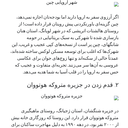
نوامبر 2024
اکتبر 2024
اگر آرزوی سفر به اروپا دارید اما بودجه‌تان اجازه نمی‌دهد،
سپتامبر 2024
چین گزینه‌ای باورنکردنی پیش رویتان قرار داده است! از
آگوست 2024
روستای هالشتات اتریشی که در شهر لویانگ، استان هنان
جولای 2024
بازسازی شده تا شهرکی به سبک بریتانیایی در حومه
ژوئن 2024
شانگهای، چین پر است از نسخه‌های کپی عجیب و غریب. این
می 2024
شهرک‌ها که اغلب برای توسعه مسکن لوکس ساخته شده‌اند،
آوریل 2024
عمدتاً خالی از سکنه‌اند و تنها زوج‌های جوان برای عکاسی
مارس 2024
عروسی به آن‌ها سر می‌زنند. تجربه‌ای متفاوت و عجیب که
فوریه 2024
حس سفر به اروپا را در قلب آسیا به شما هدیه می‌دهد.
ژانویه 2024
دسامبر 2023
۲. قدم زدن در جزیره متروکه هوتووان
نوامبر 2023
اکتبر 2023
سپتامبر 2023
آگوست 2023
در جزیره شنگشان، استان ژجیانگ، روستای ماهیگیری
جولای 2023
متروکه هوتووان قرار دارد. این روستا که روزگاری خانه بیش
دسامبر 2022
از ۲۰۰۰ نفر بود، در دهه ۱۹۹۰ به دلیل مهاجرت ساکنان برای