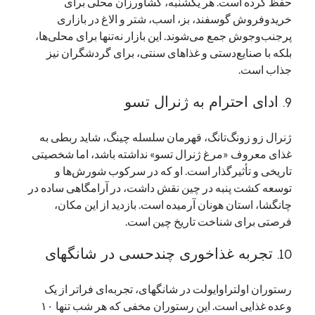
حفظ کرده است. هر یکشنبه، کشاورزان محلی برای
خریدوفروش گوسفند، بز، اسب، شتر و الاغ در بازاری
پرجنب‌وجوش جمع می‌شوند. این بازار نه‌تنها برای محلی‌ها،
بلکه با صنایع‌دستی و غذاهای سنتی، برای گردشگران نیز
جذاب است.
9. ادای احترام به ژنرال تسو
ژنرال زو زونگ‌تانگ، قهرمان سلسله چینگ، شاید ربطی به
غذای معروف «مرغ ژنرال تسو» نداشته باشد، اما شخصیتی
تاریخی و تأثیرگذار است. او که در سرکوب شورش‌ها و
توسعه کشت پنبه در چین نقش داشت، در آرامگاهی ساده در
چانگشا، استان هونان آرمیده است. بازدید از این مکان،
فرصتی برای شناخت تاریخ چین است.
10. تجربه غذاخوری چندحسی در شانگهای
رستوران اولتراوایولت در شانگهای، تجربه‌ای فراتر از یک
وعده غذایی است. این رستوران مخفی که هر شب تنها ۱۰