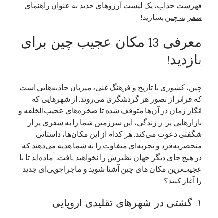
فهرست جذاب، یک لیست آرزوهای جدید به عنوان
راهنمای
یک نویسنده دیدگاه وردپرس
در
تعمیرات تخصصی فیس آیدی
سفر به چین
بسازید!
معرفی 13 مکان عجیب چین برای
بایگانی‌ها
بازدید!
مارس 2026
فوریه 2026
چین، کشوری با تاریخ و فرهنگ غنی، میزبان جاذبه‌هایی است
ژانویه 2026
که فراتر از تصور هر گردشگری می‌روند. از شهرهایی که
دسامبر 2025
انگار زمان در آن‌ها متوقف شده تا صخره‌های عجیب‌الخلقه و
نوامبر 2025
بازارهایی پر از زندگی، این سرزمین شما را به سفری پر از
آگوست 2025
شگفتی دعوت می‌کند. هر کدام از این مکان‌ها، داستانی
جولای 2025
منحصربه‌فرد و تجربه‌ای متفاوت را به شما هدیه می‌دهند که
ژوئن 2025
در هیچ جای دیگر جهان نظیرش را نخواهید یافت. آماده‌اید تا با
می 2025
عجیب‌ترین مکان های چین آشنا شوید و ماجراجویی‌ای جدید
آوریل 2025
را آغاز کنید؟
مارس 2025
فوریه 2025
۱. گشتی در شهرهای تقلیدی اروپایی
ژانویه 2025
دسامبر 2024