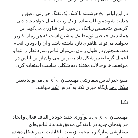
نوامبر 2024
در این لباس نخ هوشمند با کمک یک تفنگ حرارتی دقیق و
اکتبر 2024
هدایت شونده و با استفاده از یک ربات فعال خواهد شد. دنی
سپتامبر 2024
گریفین متخصص رباتیک در مورد این فناوری می‌گوید این
آگوست 2024
همانند یک خیاطی توسط یک ماشین است که هر زمان کاربر
جولای 2024
بخواهد می‌تواند ظاهری تازه داشته باشد و آن را دوباره انجام
ژوئن 2024
دهد. همچنین در طول زمان می‌توان لباس مورد نظر را تنها با
می 2024
اعمال گرما تغییر شکل داد. بنابراین می‌توان از این لباس در
آوریل 2024
موقعیت‌ها و حالات مختلف به شکلی مناسب استفاده کرد.
مارس 2024
فوریه 2024
منبع خبر
لباس سفارشی مهندسان ام آی تی می‌تواند تغییر
ژانویه 2024
شکل دهد
پایگاه خبری تکنا به آدرس
تکنا
میباشد.
دسامبر 2023
نوامبر 2023
تکنا
اکتبر 2023
سپتامبر 2023
مهندسان ام آی تی با نوآوری جدید خود در الیاف فعال و ایجاد
آگوست 2023
فرایندهای جدید در بافندگی موفق شدند تا لباس‌های
جولای 2023
سفارشی سازگار با محیط زیست با قابلیت تغییر شکل دهنده
دسامبر 2022