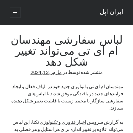
ایران اپل
باز
کردن
نوار
فهرست
اصلی
جستجو
کناری
جستجو
لباس سفارشی مهندسان
ام آی تی می‌تواند تغییر
نوشته‌های تازه
شکل دهد
راه‌های اتصال موبایل و کامپیوتر به یکدیگر: تجربه‌ای یکپارچه و کاربردی
منتشر شده توسط
در
مارس 13, 2024
انتقاد کاربران از اتمام زودهنگام بسته‌های اینترنت ایرانسل همزمان با شرایط
جنگی
ادعای نت‌بلاکس: قطعی اینترنت ایران بیش از 120 ساعت ادامه یافت؛ اتصال
مهندسان ام آی تی با نوآوری جدید خود در الیاف فعال و ایجاد
کشور به حدود یک درصد رسید
فرایندهای جدید در بافندگی موفق شدند تا لباس‌های
قطعی اینترنت در ایران از مرز 48 ساعت گذشت!
سفارشی سازگار با محیط زیست با قابلیت تغییر شکل دهنده
گوشی HMD Luma با دوربین 50 مگاپیکسل و نمایشگر 120 هرتز رونمایی شد
بسازند.
به گزارش سرویس
اخبار فناوری و تکنولوژی
تکنا، این لباس
آخرین دیدگاه‌ها
می‌تواند علاوه بر تغییر اندازه برای هر استایل و هر فصلی به