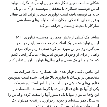
شکلی مناسب تغییر شکل دهد. در این ایده آینده نگرانه تولید
یک نویسنده دیدگاه وردپرس
در
تعمیرات تخصصی فیس آیدی
لباس هوشمند همکاری با محققان موسسه ام آی تی و یک
خانه مد توسعه یافته است. نوآوری جدید در تولید الیاف فعال
و فرایندهای بافندگی امکان ساخت لباس‌های سفارشی
سازگار با محیط زیست را فراهم می‌کند.
بایگانی‌ها
مارس 2026
ساشا مک کینلی از بخش معماری موسسه فناوری MIT
فوریه 2026
لباس تولید شده را یک انقلاب در صنعت مد پایدار در نظر
ژانویه 2026
می‌گیرد. وی در این مورد می‌گوید سعی داریم برای مردم
دسامبر 2025
راهی را برای از وجود از طریق لباس‌های ماندگار ایجاد کنیم
نوامبر 2025
که نه تنها برای یک فصل برای سال‌ها بتوان از آن استفاده کرد.
آگوست 2025
جولای 2025
این لباس بافتنی چهار بعدی طی همکاری با یک شرکت مد
ژوئن 2025
متخصص در پوشاک با فناوری بالا طراحی شده است. همچنین
می 2025
فناوری‌های متفاوتی در ساخت این لباس استفاده شده که
آوریل 2025
یکی از آنها نخ های فعال شونده با گرما هستند. بااستفاده از
مارس 2025
این نخ‌ها می‌توان تنها با یک دستور آنها را سفت کرده و لباس را
فوریه 2025
به شکل کمر بسته‌ای و چین‌دار درآورد. در نتیجه می‌توان یک
ژانویه 2025
لباس واحد بی‌نهایت سازگار در اختیار داشت.
دسامبر 2024