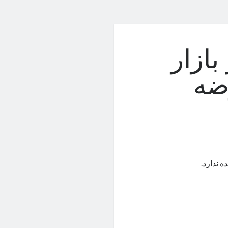
ً در بازار
ضه