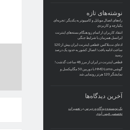
نوشته‌های تازه
راه‌های اتصال موبایل و کامپیوتر به یکدیگر: تجربه‌ای
یکپارچه و کاربردی
انتقاد کاربران از اتمام زودهنگام بسته‌های اینترنت
ایرانسل همزمان با شرایط جنگی
ادعای نت‌بلاکس: قطعی اینترنت ایران بیش از 120
ساعت ادامه یافت؛ اتصال کشور به حدود یک درصد
رسید
قطعی اینترنت در ایران از مرز 48 ساعت گذشت!
گوشی HMD Luma با دوربین 50 مگاپیکسل و
نمایشگر 120 هرتز رونمایی شد
آخرین دیدگاه‌ها
یک نویسنده دیدگاه وردپرس
در
تعمیرات
تخصصی فیس آیدی