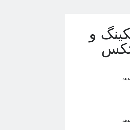
کینگ و
یتکس
دهد.
دهد.