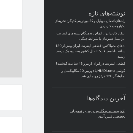
نوشته‌های تازه
راه‌های اتصال موبایل و کامپیوتر به یکدیگر: تجربه‌ای
یکپارچه و کاربردی
انتقاد کاربران از اتمام زودهنگام بسته‌های اینترنت
ایرانسل همزمان با شرایط جنگی
ادعای نت‌بلاکس: قطعی اینترنت ایران بیش از 120
ساعت ادامه یافت؛ اتصال کشور به حدود یک درصد
رسید
قطعی اینترنت در ایران از مرز 48 ساعت گذشت!
گوشی HMD Luma با دوربین 50 مگاپیکسل و
نمایشگر 120 هرتز رونمایی شد
آخرین دیدگاه‌ها
یک نویسنده دیدگاه وردپرس
در
تعمیرات
تخصصی فیس آیدی