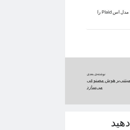
پورشه تایکان توربو GT در پیست لاگونا سکا و نوربورگ‌رینگ، رکورد تسلا مدل اس Plaid را
نوشته‌ی بعدی
ی مبتنی‌بر هوش مصنوعی
می‌سازد
هید