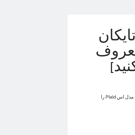
یکان
ت معروف
نید]
پورشه تایکان توربو GT در پیست لاگونا سکا و نوربورگ‌رینگ، رکورد تسلا مدل اس Plaid را