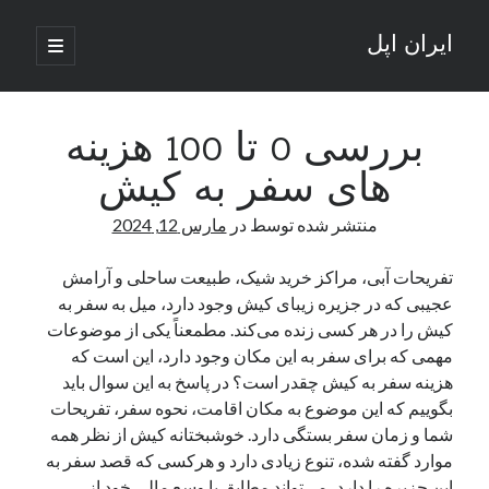
ایران اپل
باز
کردن
نوار
فهرست
اصلی
جستجو
کناری
جستجو
بررسی 0 تا 100 هزینه
های سفر به کیش
نوشته‌های تازه
منتشر شده توسط
در
مارس 12, 2024
راه‌های اتصال موبایل و کامپیوتر به یکدیگر: تجربه‌ای یکپارچه و کاربردی
انتقاد کاربران از اتمام زودهنگام بسته‌های اینترنت ایرانسل همزمان با شرایط
تفریحات آبی، مراکز خرید شیک، طبیعت ساحلی و آرامش
جنگی
عجیبی که در جزیره زیبای کیش وجود دارد،‌ میل به سفر به
ادعای نت‌بلاکس: قطعی اینترنت ایران بیش از 120 ساعت ادامه یافت؛ اتصال
کیش را در هر کسی زنده می‌کند. مطمعناً یکی از موضوعات
کشور به حدود یک درصد رسید
مهمی که برای سفر به این مکان وجود دارد، این است که
قطعی اینترنت در ایران از مرز 48 ساعت گذشت!
هزینه سفر به کیش چقدر است؟ در پاسخ به این سوال باید
گوشی HMD Luma با دوربین 50 مگاپیکسل و نمایشگر 120 هرتز رونمایی شد
بگوییم که این موضوع به مکان اقامت، نحوه سفر، تفریحات
شما و زمان سفر بستگی دارد. خوشبختانه کیش از نظر همه
موارد گفته شده، تنوع زیادی دارد و هرکسی که قصد سفر به
آخرین دیدگاه‌ها
این جزیره را دارد، می‌تواند مطابق با وسع مالی خود از