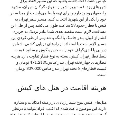
عباس باشد. دقت داشته باشید که این مسیر فقط برای
شهرهای یزد، قم، تبریز، شیراز، اهواز، گرگان، تهران، مشهد
و اصفهان وجود دارد و برای تهیه بلیط می‌بایست از مبدا سفر
دسته‌ها
خود را یکی از این شهرها انتخاب کنید. مسیر سفر تهران به
اپل
کیش با قطار حدود 19 ساعت طول می‌کشد. پس از طی این
دسته‌بندی نشده
مسافت، لازم است مقصد بعدی شما بنادر نزدیک به جزیره
قشم از قبیل، بندر جاسک یا لنگه باشد. پس از طی کردن این
مسیر لازم است با استفاده از راه‌های دریایی کشتی، شناور
دریایی یا لندی‌گراف خود را به جزیره کیش برسانید. قیمت
بلیط قطار تهران کیش، بسته به نوع قطار تفاوت دارد. هزینه
قطارهای چهار تخته تهران بندرعباس471،2100 تومان و
قیمت قطارهای 6 تخته تهران بندرعباس 309،000 تومان
است.
هزینه اقامت در هتل های کیش
هتل‌‌های کیش تنوع بسیار زیادی در زمینه امکانات و ستاره
دارند. این موضوع باعث شده که اغلب افراد بتوانند با درنظر
گرفتن بودجه خود، هتل موردنظر خود را انتخاب کنند. هتل‌های