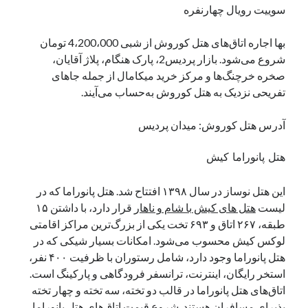
سوییت رویال چهارنفره
بها اجاره اتاق‌های هتل کوروش از شبی 4،200،000 تومان
شروع می‌شود. بازار پردیس2، پارک هنگام، پلاژ آقایان،
صخره خرچنگ‌ها و مرکز خرید میکامال از جمله جاهای
تفریحی نزدیک به هتل کوروش به‌حساب می‌آیند.
آدرس هتل کوروش: میدان پردیس
هتل پانوراما کیش
این هتل نوساز در سال ۱۳۹۸ افتتاح شد. هتل پانوراما که در
لیست
هتل های کیش با شام و ناهار
قرار دارد، با داشتن ۱۵
طبقه، ۲۶۷ اتاق و ۶۹۳ تخت یکی از بزرگ‌ترین مراکز اقامتی
لوکس کیش محسوب می‌شود. امکانات بسیار شیکی که در
هتل پانوراما وجود دارد، شامل رستوران با ظرفیت ۴۰۰ نفر،
استخر رایگان، اینترنت، ترانسفر فرودگاهی و پارکینگ است.
اتاق‌های هتل پانوراما در قالب دو تخته، سه تخته و چهار تخته
پذیرای مسافران هستند. شروع قیمت اتاق‌های هتل پانوراما