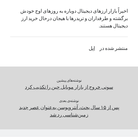
یک نویسنده دیدگاه وردپرس
در
تعمیرات تخصصی فیس آیدی
اخیراً بازار ارزهای دیجیتال دوباره به روزهای اوج خودش
برگشته و طرفداران و تریدرها با هیجان درحال خرید ارز
دیجیتال هستند.
بایگانی‌ها
مارس 2026
منتشر شده در
اپل
فوریه 2026
ژانویه 2026
دسامبر 2025
نوامبر 2025
آگوست 2025
نوشته‌های پیشین
جولای 2025
سونی خروج از بازار موبایل چین را تکذیب کرد
ژوئن 2025
می 2025
نوشته‌ی بعدی
پس از ۱۵ سال بحث، آنتروپوسن به‌عنوان عصر جدید
آوریل 2025
زمین‌شناسی رد شد
مارس 2025
فوریه 2025
ژانویه 2025
دسامبر 2024