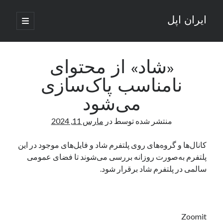
ایران اپل
باز
کردن
نوار
فهرست
اصلی
جستجو
کناری
جستجو
«شاد» از محتوای
نامناسب پاک‌سازی
نوشته‌های تازه
می‌شود
راه‌های اتصال موبایل و کامپیوتر به یکدیگر: تجربه‌ای یکپارچه و کاربردی
منتشر شده توسط
در
مارس 11, 2024
انتقاد کاربران از اتمام زودهنگام بسته‌های اینترنت ایرانسل همزمان با شرایط
جنگی
ادعای نت‌بلاکس: قطعی اینترنت ایران بیش از 120 ساعت ادامه یافت؛ اتصال
کانال‌ها و گروه‌های روی پلتفرم شاد و فایل‌های موجود در این
کشور به حدود یک درصد رسید
پلتفرم به‌صورت روزانه بررسی می‌شوند تا فضای عمومی
قطعی اینترنت در ایران از مرز 48 ساعت گذشت!
سالمی در پلتفرم شاد برقرار شود.
گوشی HMD Luma با دوربین 50 مگاپیکسل و نمایشگر 120 هرتز رونمایی شد
آخرین دیدگاه‌ها
Zoomit