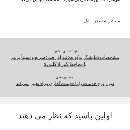
یک نویسنده دیدگاه وردپرس
در
تعمیرات تخصصی فیس آیدی
منتشر شده در
اپل
بایگانی‌ها
مارس 2026
فوریه 2026
نوشته‌های پیشین
ژانویه 2026
مشخصات نمایشگر پوکو X6 نئو لو رفت؛ سریع و نسبتاً پرنور
دسامبر 2025
با محافظ گوریلا گلس ۵
نوامبر 2025
آگوست 2025
نوشته‌ی بعدی
جولای 2025
دیوار نرخ خدمات را با «قیمت‌گذاری پویا» تعیین می‌کند
ژوئن 2025
می 2025
آوریل 2025
مارس 2025
اولین باشید که نظر می دهید
فوریه 2025
ژانویه 2025
دسامبر 2024