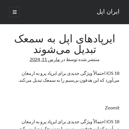
ایران اپل
باز
کردن
نوار
فهرست
اصلی
جستجو
کناری
جستجو
ایرپادهای اپل به سمعک
تبدیل می‌شوند
نوشته‌های تازه
منتشر شده توسط
در
مارس 11, 2024
راه‌های اتصال موبایل و کامپیوتر به یکدیگر: تجربه‌ای یکپارچه و کاربردی
انتقاد کاربران از اتمام زودهنگام بسته‌های اینترنت ایرانسل همزمان با شرایط
iOS 18 احتمالاً ویژگی جدیدی برای ایرپاد پرو به‌ ارمغان
جنگی
می‌آورد که این هدفون بی‌سیم را به سمعک تبدیل می‌کند.
ادعای نت‌بلاکس: قطعی اینترنت ایران بیش از 120 ساعت ادامه یافت؛ اتصال
کشور به حدود یک درصد رسید
قطعی اینترنت در ایران از مرز 48 ساعت گذشت!
گوشی HMD Luma با دوربین 50 مگاپیکسل و نمایشگر 120 هرتز رونمایی شد
Zoomit
iOS 18 احتمالاً ویژگی جدیدی برای ایرپاد پرو به‌ ارمغان
آخرین دیدگاه‌ها
می‌آورد که این هدفون بی‌سیم را به سمعک تبدیل می‌کند.