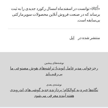
یک نویسنده دیدگاه وردپرس
در
تعمیرات تخصصی فیس آیدی
«اُکالا» توانست در اسفندماه امسال رکورد جدیدی را به ثبت
برساند که در صنعت فروش آنلاین محصولات سوپرمارکتی
بی‌سابقه است.
بایگانی‌ها
مارس 2026
منتشر شده در
اپل
فوریه 2026
ژانویه 2026
دسامبر 2025
نوامبر 2025
آگوست 2025
نوشته‌های پیشین
جولای 2025
رجزخوانی مدیرعامل انویدیا: تراشه‌های هوش مصنوعی ما
ژوئن 2025
بی‌رقیب‌اند
می 2025
آوریل 2025
نوشته‌ی بعدی
نگاه‌ها خیره به کوالکام؛ پردازنده جدید گوشی‌های اندرویدی
مارس 2025
هفته آینده معرفی می‌شود
فوریه 2025
ژانویه 2025
دسامبر 2024