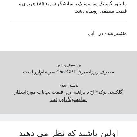
مانیتور گیمینگ ویوسونیک با نمایشگر سریع ۱۸۵ هرتزی و
یک نویسنده دیدگاه وردپرس
در
تعمیرات تخصصی فیس آیدی
قیمت منطقی رونمایی شد.
بایگانی‌ها
منتشر شده در
اپل
مارس 2026
فوریه 2026
ژانویه 2026
دسامبر 2025
نوشته‌های پیشین
نوامبر 2025
مصرف روزانه برق ChatGPT سرسام‌آور است
آگوست 2025
جولای 2025
نوشته‌ی بعدی
گلکسی بوک ۴ اج با تراشه آرم؛ قیمت لپ‌تاپ موردانتظار
ژوئن 2025
سامسونگ لو رفت
می 2025
آوریل 2025
مارس 2025
فوریه 2025
ژانویه 2025
اولین باشید که نظر می دهید
دسامبر 2024