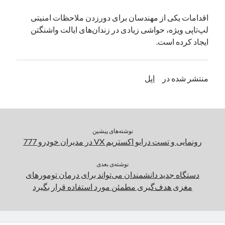
یک نویسنده دیدگاه وردپرس
در
تعمیرات تخصصی فیس آیدی
اقدامات یکی از مهندسان برای دورزدن ملاحظات امنیتی
لپ‌تاپی ویژه، حواشی زیادی در زندان‌های ایالت واشنگتن
ایجاد کرده است.
بایگانی‌ها
مارس 2026
منتشر شده در
اپل
فوریه 2026
ژانویه 2026
دسامبر 2025
نوامبر 2025
آگوست 2025
نوشته‌های پیشین
جولای 2025
رونمایی و تست درایو اکستریم VX در مدیران خودرو 777
ژوئن 2025
می 2025
نوشته‌ی بعدی
دستگاه جدید دانشمندان می‌تواند برای درمان تومورهای
آوریل 2025
مغزی هدف‌گیری مطمئن مورد استفاده قرار بگیرد
مارس 2025
فوریه 2025
ژانویه 2025
دسامبر 2024