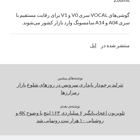
یک نویسنده دیدگاه وردپرس
در
تعمیرات تخصصی فیس آیدی
گوشی‌های VOCAL سری V0 و V1 برای رقابت مستقیم با
سری A04 و A14 سامسونگ وارد بازار کشور می‌شوند.
بایگانی‌ها
مارس 2026
منتشر شده در
اپل
فوریه 2026
ژانویه 2026
دسامبر 2025
نوامبر 2025
نوشته‌های پیشین
آگوست 2025
تترلند پرچم‌دار پایداری سرویس در روزهای شلوغ بازار
جولای 2025
رمزارزها
ژوئن 2025
می 2025
نوشته‌ی بعدی
آوریل 2025
تلویزیون اعجاب‌انگیز ۶ میلیاردی ۱۶۳ اینچ با وضوح 4K و
مارس 2025
روشنایی ۱۰ هزار نیت رونمایی شد
فوریه 2025
ژانویه 2025
دسامبر 2024