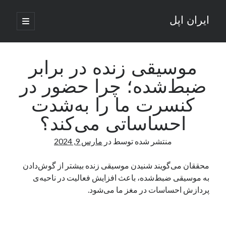
ایران اپل
باز
کردن
نوار
فهرست
اصلی
جستجو
کناری
جستجو
موسیقی زنده در برابر
ضبط‌شده؛ چرا حضور در
نوشته‌های تازه
کنسرت ما را به‌شدت
راه‌های اتصال موبایل و کامپیوتر به یکدیگر: تجربه‌ای یکپارچه و کاربردی
احساساتی می‌کند؟
انتقاد کاربران از اتمام زودهنگام بسته‌های اینترنت ایرانسل همزمان با شرایط
جنگی
منتشر شده توسط
در
مارس 9, 2024
ادعای نت‌بلاکس: قطعی اینترنت ایران بیش از 120 ساعت ادامه یافت؛ اتصال
کشور به حدود یک درصد رسید
محققان می‌گویند شنیدن موسیقی زنده بیشتر از گوش‌دادن
قطعی اینترنت در ایران از مرز 48 ساعت گذشت!
به موسیقی ضبط‌شده، باعث افزایش فعالیت در ناحیه‌ی
گوشی HMD Luma با دوربین 50 مگاپیکسل و نمایشگر 120 هرتز رونمایی شد
پردازش احساسات در مغز ما می‌شود.
آخرین دیدگاه‌ها