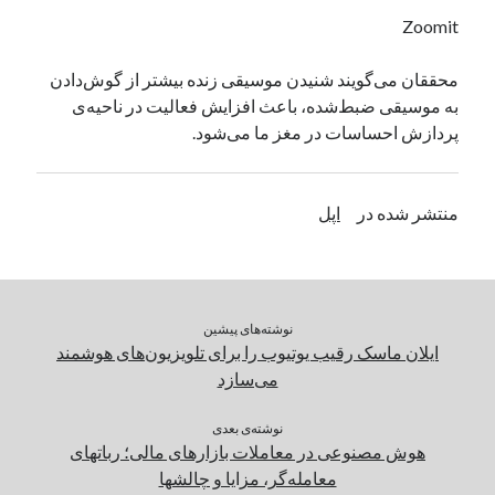
یک نویسنده دیدگاه وردپرس
در
تعمیرات تخصصی فیس آیدی
Zoomit
محققان می‌گویند شنیدن موسیقی زنده بیشتر از گوش‌دادن
به موسیقی ضبط‌شده، باعث افزایش فعالیت در ناحیه‌ی
بایگانی‌ها
پردازش احساسات در مغز ما می‌شود.
مارس 2026
فوریه 2026
ژانویه 2026
منتشر شده در
اپل
دسامبر 2025
نوامبر 2025
آگوست 2025
جولای 2025
نوشته‌های پیشین
ژوئن 2025
ایلان ماسک رقیب یوتیوب را برای تلویزیون‌‌های هوشمند
می 2025
می‌سازد
آوریل 2025
مارس 2025
نوشته‌ی بعدی
فوریه 2025
هوش مصنوعی در معاملات بازارهای مالی؛ رباتهای
ژانویه 2025
معامله‌گر، مزایا و چالشها
دسامبر 2024