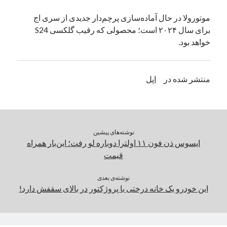
یک نویسنده دیدگاه وردپرس
در
تعمیرات تخصصی فیس آیدی
موتورولا در حال آماده‌سازی پرچم‌دار جدیدی از سری اج
برای سال ۲۰۲۴ است؛ محصولی که رقیب گلکسی S24
خواهد بود.
بایگانی‌ها
مارس 2026
منتشر شده در
اپل
فوریه 2026
ژانویه 2026
دسامبر 2025
نوامبر 2025
آگوست 2025
نوشته‌های پیشین
جولای 2025
ایسوس ذن‌ فون ۱۱ اولترا دوباره لو رفت؛ این‌بار همراه‌
ژوئن 2025
قیمت
می 2025
آوریل 2025
نوشته‌ی بعدی
این خودرو یک خانه درختی با پروژکتور در بالای سقفش دارد!
مارس 2025
فوریه 2025
ژانویه 2025
دسامبر 2024