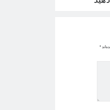
هید
ه‌اند
*