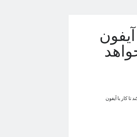
ستم‌عامل iOS 18 آیفون
واهد
د تا کار با آیفون