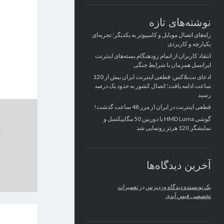
نوشته‌های تازه
راه‌های اتصال موبایل و کامپیوتر به یکدیگر: تجربه‌ای
یکپارچه و کاربردی
انتقاد کاربران از اتمام زودهنگام بسته‌های اینترنت
ایرانسل همزمان با شرایط جنگی
ادعای نت‌بلاکس: قطعی اینترنت ایران بیش از 120
ساعت ادامه یافت؛ اتصال کشور به حدود یک درصد
رسید
قطعی اینترنت در ایران از مرز 48 ساعت گذشت!
گوشی HMD Luma با دوربین 50 مگاپیکسل و
نمایشگر 120 هرتز رونمایی شد
آخرین دیدگاه‌ها
یک نویسنده دیدگاه وردپرس
در
تعمیرات
تخصصی فیس آیدی