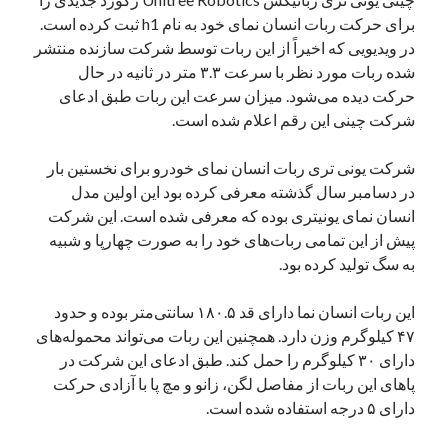
یک نویسنده دیدگاه وردپرس
در
تعمیرات تخصصی فیس آیدی
برای حرکت ربات انسان نمای خود به نام h1 ثبت کرده است.
در ویدیویی که اخیراً از این ربات توسط شرکت سازنده منتشر
شده ربات مورد نظر با سرعت ۳.۳ متر در ثانیه در حال
حرکت دیده می‌شود. میزان سرعت این ربات طبق ادعای
بایگانی‌ها
شرکت چینی این رقم اعلام شده است.
مارس 2026
فوریه 2026
شرکت یونی تری ربات انسان نمای خودرو برای نخستین بار
ژانویه 2026
در دسامبر سال گذشته معرفی کرده بود این اولین مدل
دسامبر 2025
انسان نمای یونیتری بوده که معرفی شده است. این شرکت
نوامبر 2025
پیش از این تمامی ربات‌های خود را به صورت چهارپا و شبیه
آگوست 2025
به سگ تولید کرده بود.
جولای 2025
ژوئن 2025
این ربات انسان نما دارای قد ۱۸۰.۵ سانتی‌متر بوده و حدود
می 2025
۴۷ کیلوگرم وزن دارد. همچنین این ربات می‌تواند محموله‌های
آوریل 2025
دارای ۳۰ کیلوگرم را حمل کند. طبق ادعای این شرکت در
مارس 2025
پاهای این ربات از مفاصل لگن، زانو و مچ پا با آزادی حرکت
فوریه 2025
دارای ۵ درجه استفاده شده است.
ژانویه 2025
دسامبر 2024