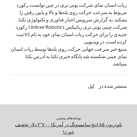
ربات انسان نمای شرکت یونی تری در چین توانست رکورد
مربوط به سرعت حرکت روی پله‌ها و بالا و پایین رفتن را
دسته‌ها
بشکند. به گزارش سرویس اخبار فناوری و تکنولوژی تکنا،
اپل
شرکت چینی یونی تری رباتیکس Unitree Robotics رکورد
دسته‌بندی نشده
جدیدی را برای حرکت ربات انسان نمای خود به نام h1 ثبت
کرده است. در ویدیویی
منبع خبر سرعت جهانی حرکت روی پله‌ها توسط ربات انسان
نمای چینی شکسته شد پایگاه خبری تکنا به آدرس تکنا
میباشد.
منتشر شده در
اپل
نوشته‌های پیشین
تلویزیون ۸۵ اینچ سامسونگ در آمریکا ۲٬۷۰۰ دلار تخفیف
خورد!