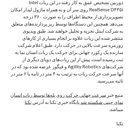
دوربین تشخیص عمق به کار رفته در این ربات Intel
نوامبر 2024
RealSense D۴۳۵i روی سر آن و به همراه ماژول لیدار امکان
اکتبر 2024
تصویربرداری از محیط اطراف را به صورت ۳۶۰ درجه
سپتامبر 2024
می‌دهد. همچنین این دستگاه‌ها توسط ریز پردازنده‌های متعلق
آگوست 2024
به شرکت اینتل تجزیه و تحلیل خواهند شد. طبق ویدیوی
جولای 2024
منتشر شده این ربات علاوه بر انجام بسیاری از کارهای
ژوئن 2024
روزمره سرعت بالایی در حرکت دارد. طبق اعلام شرکت
می 2024
سازنده یک رکورد جهانی برای حرکت یک ربات انسان نما به
آوریل 2024
ثبت رسیده است. پیش از این ربات‌های دوپای دیگری از
مارس 2024
شرکت‌های Agility Robotics و فیگور عرضه شده بود که در
فوریه 2024
آنها سرعت حرکت ربات به ترتیب به ۴ متر در ثانیه یا ۶ متر در
ژانویه 2024
ثانیه می‌رسید.
دسامبر 2023
نوامبر 2023
منبع خبر
سرعت جهانی حرکت روی پله‌ها توسط ربات انسان
اکتبر 2023
نمای چینی شکسته شد
پایگاه خبری تکنا به آدرس
تکنا
سپتامبر 2023
میباشد.
آگوست 2023
جولای 2023
تکنا
دسامبر 2022