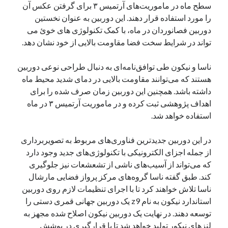
سطح ماه در ماموریت‌های آرتمیس ۳ برای گرفتن عکس آن
یک نویسنده دیدگاه وردپرس
در
تعمیرات تخصصی فیس آیدی
را مورد استفاده قرار دهند. این دوربین به عنوان نخستین
دوربین فصانوردان در ماه، با کمک تکنولوژی های خوئ می
تواند در شرایط سخت فضا مقاومت بالایی از خود نشان دهد.
بایگانی‌ها
ناسا و نیکون طی توافق‌نامه‌ای به دنبال طراحی نوعی دوربین
مارس 2026
هستند که می‌توانند مقاومت بالایی در دمای شدید محیط ماه
فوریه 2026
داشته باشد. همچنین این دوربین زمان صرف شده را برای
ژانویه 2026
اهداف پژوهشی ثبت کرده و در ماموریت آرتمیس ۳ در ماه
دسامبر 2025
استفاده خواهد شد.
نوامبر 2025
آگوست 2025
در این دوربین جدیدترین فناوری‌های مربوط به تصویربرداری
جولای 2025
از جمله اجزای الکترونیکی با تکنولوژی‌های جدید وجود دارد
ژوئن 2025
که می‌تواند از آسیب‌های ناشی از تشعشعات نیز جلوگیری
می 2025
کند. طبق گفته ناسا گروه‌های مرکز پرواز فضایی مارشال
آوریل 2025
ناسا تلاش خواهند کرد تا با اجرای تنظیمات لازم روی دوربین
مارس 2025
استاندارد نیکون به نام z9 یک دوربین جهانی قمری دستی را
فوریه 2025
توسعه دهند. در نهایت یک دوربین نیکون اصلاح شده مجهز به
ژانویه 2025
لنزهای نیکور تولید خواهد شد تا با قرارگیری در پوشش
دسامبر 2024