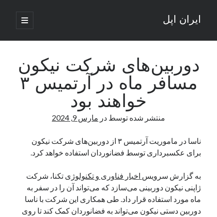
ایران اپل
باز
کردن
نوار
فهرست
اصلی
جستجو
کناری
جستجو
دوربین‌های شرکت نیکون
مسافر ماه در آرتمیس ۳
نوشته‌های تازه
خواهند بود
راه‌های اتصال موبایل و کامپیوتر به یکدیگر: تجربه‌ای یکپارچه و کاربردی
منتشر شده توسط
در
مارس 9, 2024
انتقاد کاربران از اتمام زودهنگام بسته‌های اینترنت ایرانسل همزمان با شرایط
جنگی
ادعای نت‌بلاکس: قطعی اینترنت ایران بیش از 120 ساعت ادامه یافت؛ اتصال
ناسا در ماموریت آرتمیس ۳ از دوربین‌های شرکت نیکون
کشور به حدود یک درصد رسید
برای عکسبرداری توسط فضانوردان استفاده خواهد کرد.
قطعی اینترنت در ایران از مرز 48 ساعت گذشت!
گوشی HMD Luma با دوربین 50 مگاپیکسل و نمایشگر 120 هرتز رونمایی شد
به گزارش سرویس
اخبار فناوری و تکنولوژی
تکنا، شرکت
ژاپنی نیکون دوربینی می‌سازد که می‌تواند آن را در سفر به
ماه مورد استفاده قرار داد. طی همکاری این شرکت با ناسا
آخرین دیدگاه‌ها
دوربین دستی نیکون می‌تواند به فضانوردان کمک کند تا روی