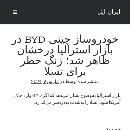
ایران اپل
باز
کردن
نوار
فهرست
اصلی
جستجو
کناری
جستجو
خودروساز چینی BYD در
بازار استرالیا درخشان
نوشته‌های تازه
ظاهر شد؛ زنگ خطر
راه‌های اتصال موبایل و کامپیوتر به یکدیگر: تجربه‌ای یکپارچه و کاربردی
برای تسلا
انتقاد کاربران از اتمام زودهنگام بسته‌های اینترنت ایرانسل همزمان با شرایط
جنگی
منتشر شده توسط
در
مارس 9, 2024
ادعای نت‌بلاکس: قطعی اینترنت ایران بیش از 120 ساعت ادامه یافت؛ اتصال
کشور به حدود یک درصد رسید
بازار استرالیا به‌وضوح نشان می‌دهد که اگر BYD وارد خاک
قطعی اینترنت در ایران از مرز 48 ساعت گذشت!
آمریکا شود، تسلا را به‌شدت به‌دردسر می‌اندازد.
گوشی HMD Luma با دوربین 50 مگاپیکسل و نمایشگر 120 هرتز رونمایی شد
آخرین دیدگاه‌ها
Zoomit