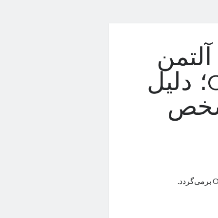
لتمن
به هیئت‌مدیره OpenAI؛ دلیل
شخص