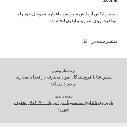
یک نویسنده دیدگاه وردپرس
در
تعمیرات تخصصی فیس آیدی
اسپیس‌ایکس آزمایش سرویس ماهواره‌به‌موبایل خود را با
موفقیت روی اندروید و آیفون انجام داد.
بایگانی‌ها
مارس 2026
منتشر شده در
اپل
فوریه 2026
ژانویه 2026
دسامبر 2025
نوامبر 2025
نوشته‌های پیشین
آگوست 2025
پلیس فتا با فروشندگان مواد محترقه در فضای مجازی
جولای 2025
برخورد می‌کند
ژوئن 2025
می 2025
نوشته‌ی بعدی
آوریل 2025
تلویزیون ۸۵ اینچ سامسونگ در آمریکا ۲٬۷۰۰ دلار تخفیف
مارس 2025
خورد!
فوریه 2025
ژانویه 2025
دسامبر 2024