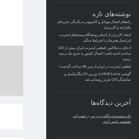
نوشته‌های تازه
راه‌های اتصال موبایل و کامپیوتر به یکدیگر: تجربه‌ای
یکپارچه و کاربردی
انتقاد کاربران از اتمام زودهنگام بسته‌های اینترنت
ایرانسل همزمان با شرایط جنگی
ادعای نت‌بلاکس: قطعی اینترنت ایران بیش از 120
ساعت ادامه یافت؛ اتصال کشور به حدود یک درصد
رسید
قطعی اینترنت در ایران از مرز 48 ساعت گذشت!
گوشی HMD Luma با دوربین 50 مگاپیکسل و
نمایشگر 120 هرتز رونمایی شد
آخرین دیدگاه‌ها
یک نویسنده دیدگاه وردپرس
در
تعمیرات
تخصصی فیس آیدی