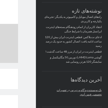
نوشته‌های تازه
راه‌های اتصال موبایل و کامپیوتر به یکدیگر: تجربه‌ای
یکپارچه و کاربردی
انتقاد کاربران از اتمام زودهنگام بسته‌های اینترنت
ایرانسل همزمان با شرایط جنگی
ادعای نت‌بلاکس: قطعی اینترنت ایران بیش از 120
ساعت ادامه یافت؛ اتصال کشور به حدود یک درصد
رسید
قطعی اینترنت در ایران از مرز 48 ساعت گذشت!
گوشی HMD Luma با دوربین 50 مگاپیکسل و
نمایشگر 120 هرتز رونمایی شد
آخرین دیدگاه‌ها
یک نویسنده دیدگاه وردپرس
در
تعمیرات
تخصصی فیس آیدی