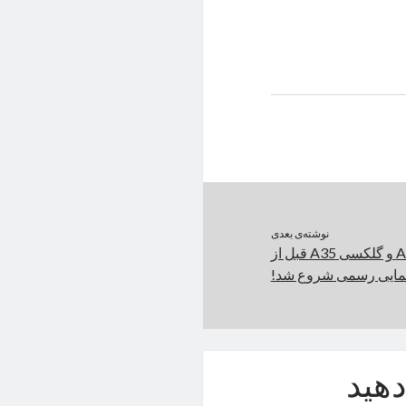
نوشته‌ی بعدی
فروش گلکسی A55 و گلکسی A35 قبل از
مایی رسمی شروع شد!
هید