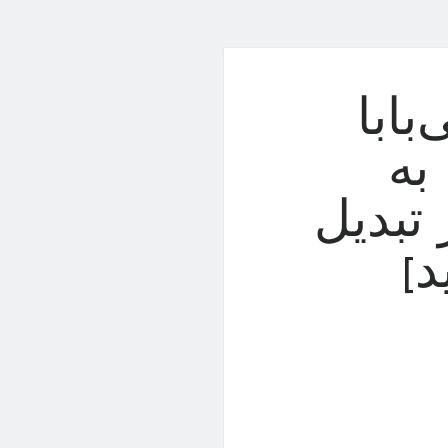
ابا
به
 تبدیل
د]