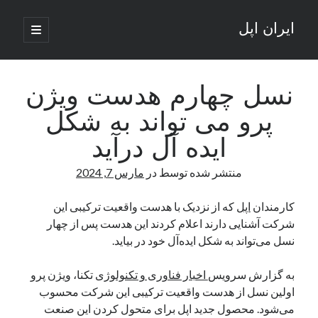
ایران اپل
باز
کردن
نوار
فهرست
اصلی
جستجو
کناری
جستجو
نسل چهارم هدست ویژن
پرو می تواند به شکل
نوشته‌های تازه
ایده آل درآید
راه‌های اتصال موبایل و کامپیوتر به یکدیگر: تجربه‌ای یکپارچه و کاربردی
منتشر شده توسط
در
مارس 7, 2024
انتقاد کاربران از اتمام زودهنگام بسته‌های اینترنت ایرانسل همزمان با شرایط
جنگی
ادعای نت‌بلاکس: قطعی اینترنت ایران بیش از 120 ساعت ادامه یافت؛ اتصال
کارمندان
اپل
که از نزدیک با هدست واقعیت ترکیبی این
کشور به حدود یک درصد رسید
شرکت آشنایی دارند اعلام کردند این هدست پس از چهار
قطعی اینترنت در ایران از مرز 48 ساعت گذشت!
نسل می‌تواند به شکل ایده‌آل خود در بیاید.
گوشی HMD Luma با دوربین 50 مگاپیکسل و نمایشگر 120 هرتز رونمایی شد
به گزارش سرویس
اخبار فناوری و تکنولوژی
تکنا، ویژن پرو
اولین نسل از هدست واقعیت ترکیبی این شرکت محسوب
آخرین دیدگاه‌ها
می‌شود. محصول جدید اپل برای متحول کردن این صنعت