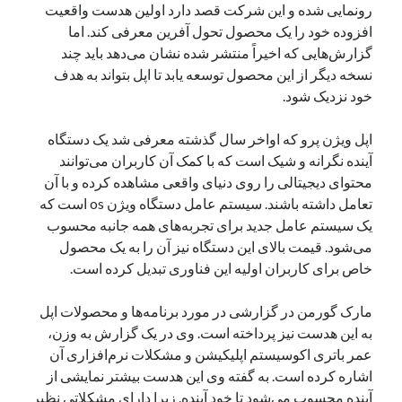
رونمایی شده و این شرکت قصد دارد اولین هدست واقعیت
یک نویسنده دیدگاه وردپرس
در
تعمیرات تخصصی فیس آیدی
افزوده خود را یک محصول تحول آفرین معرفی کند. اما
گزارش‌هایی که اخیراً منتشر شده نشان می‌دهد باید چند
نسخه دیگر از این محصول توسعه یابد تا اپل بتواند به هدف
خود نزدیک شود.
بایگانی‌ها
مارس 2026
اپل ویژن پرو که اواخر سال گذشته معرفی شد یک دستگاه
فوریه 2026
آینده نگرانه و شیک است که با کمک آن کاربران می‌توانند
ژانویه 2026
محتوای دیجیتالی را روی دنیای واقعی مشاهده کرده و با آن
دسامبر 2025
تعامل داشته باشند. سیستم عامل دستگاه ویژن os است که
نوامبر 2025
یک سیستم عامل جدید برای تجربه‌های همه جانبه محسوب
آگوست 2025
می‌شود. قیمت بالای این دستگاه نیز آن را به یک محصول
جولای 2025
خاص برای کاربران اولیه این فناوری تبدیل کرده است.
ژوئن 2025
می 2025
مارک گورمن در گزارشی در مورد برنامه‌ها و محصولات اپل
آوریل 2025
به این هدست نیز پرداخته است. وی در یک گزارش به وزن،
مارس 2025
عمر باتری اکوسیستم اپلیکیشن و مشکلات نرم‌افزاری آن
فوریه 2025
اشاره کرده است. به گفته وی این هدست بیشتر نمایشی از
ژانویه 2025
آینده محسوب می‌شود تا خود آینده. زیرا دارای مشکلاتی نظیر
دسامبر 2024