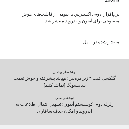
یک نویسنده دیدگاه وردپرس
در
تعمیرات تخصصی فیس آیدی
نرم‌افزار ادوبی اکسپرس با انبوهی از قابلیت‌های هوش
مصنوعی برای آیفون و اندروید منتشر شد.
بایگانی‌ها
مارس 2026
منتشر شده در
اپل
فوریه 2026
ژانویه 2026
دسامبر 2025
نوامبر 2025
نوشته‌های پیشین
آگوست 2025
گلکسی فیت ۳ زیر ذره‌بین؛ مچ‌بند پیشرفته و خوش‌قیمت
جولای 2025
سامسونگ [تماشا کنید]
ژوئن 2025
می 2025
نوشته‌ی بعدی
آوریل 2025
زلزله دوم اکوسیستم آیفون؛ تسهیل انتقال اطلاعات به
مارس 2025
اندروید و امکان حذف سافاری
فوریه 2025
ژانویه 2025
دسامبر 2024