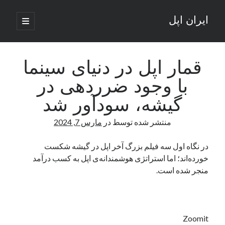
ایران اپل
باز
کردن
نوار
فهرست
اصلی
جستجو
کناری
جستجو
قمار اپل در دنیای سینما
با وجود ضرردهی در
نوشته‌های تازه
گیشه، سودآور شد
راه‌های اتصال موبایل و کامپیوتر به یکدیگر: تجربه‌ای یکپارچه و کاربردی
منتشر شده توسط
در
مارس 7, 2024
انتقاد کاربران از اتمام زودهنگام بسته‌های اینترنت ایرانسل همزمان با شرایط
جنگی
ادعای نت‌بلاکس: قطعی اینترنت ایران بیش از 120 ساعت ادامه یافت؛ اتصال
در نگاه اول سه‌ فیلم بزرگ آخر اپل در گیشه شکست
کشور به حدود یک درصد رسید
خورده‌اند؛ اما استراتژی هوشمندانه‌ی اپل به کسب درآمد
قطعی اینترنت در ایران از مرز 48 ساعت گذشت!
منجر شده است.
گوشی HMD Luma با دوربین 50 مگاپیکسل و نمایشگر 120 هرتز رونمایی شد
آخرین دیدگاه‌ها
Zoomit