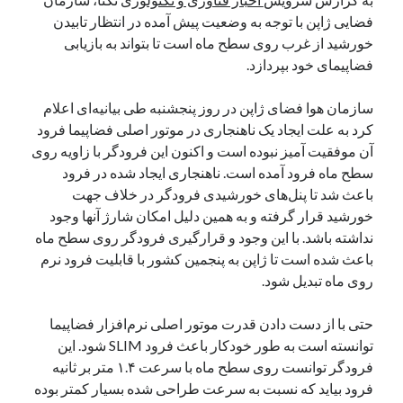
یک نویسنده دیدگاه وردپرس
در
تعمیرات تخصصی فیس آیدی
فضایی ژاپن با توجه به وضعیت پیش آمده در انتظار تابیدن
خورشید از غرب روی سطح ماه است تا بتواند به بازیابی
فضاپیمای خود بپردازد.
بایگانی‌ها
سازمان هوا فضای ژاپن در روز پنجشنبه طی بیانیه‌ای اعلام
مارس 2026
کرد به علت ایجاد یک ناهنجاری در موتور اصلی فضاپیما فرود
فوریه 2026
آن موفقیت آمیز نبوده است و اکنون این فرودگر با زاویه روی
ژانویه 2026
سطح ماه فرود آمده است. ناهنجاری ایجاد شده در فرود
دسامبر 2025
باعث شد تا پنل‌های خورشیدی فرودگر در خلاف جهت
نوامبر 2025
خورشید قرار گرفته و به همین دلیل امکان شارژ آنها وجود
آگوست 2025
نداشته باشد. با این وجود و قرارگیری فرودگر روی سطح ماه
جولای 2025
باعث شده است تا ژاپن به پنجمین کشور با قابلیت فرود نرم
ژوئن 2025
روی ماه تبدیل شود.
می 2025
آوریل 2025
حتی با از دست دادن قدرت موتور اصلی نرم‌افزار فضاپیما
مارس 2025
توانسته است به طور خودکار باعث فرود SLIM شود. این
فوریه 2025
فرودگر توانست روی سطح ماه با سرعت ۱.۴ متر بر ثانیه
ژانویه 2025
فرود بیاید که نسبت به سرعت طراحی شده بسیار کمتر بوده
دسامبر 2024