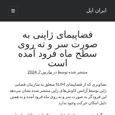
ایران اپل
باز
کردن
نوار
فهرست
اصلی
جستجو
کناری
جستجو
فضاپیمای ژاپنی به
صورت سر و ته روی
نوشته‌های تازه
سطح ماه فرود آمده
راه‌های اتصال موبایل و کامپیوتر به یکدیگر: تجربه‌ای یکپارچه و کاربردی
است
انتقاد کاربران از اتمام زودهنگام بسته‌های اینترنت ایرانسل همزمان با شرایط
جنگی
منتشر شده توسط
در
مارس 7, 2024
ادعای نت‌بلاکس: قطعی اینترنت ایران بیش از 120 ساعت ادامه یافت؛ اتصال
کشور به حدود یک درصد رسید
تصاویری که از فضاپیمای SLIM متعلق به سازمان فضایی
قطعی اینترنت در ایران از مرز 48 ساعت گذشت!
ژاپن توسط آژانس کاوش‌های ژاپن منتشر شده نشان می‌دهد
گوشی HMD Luma با دوربین 50 مگاپیکسل و نمایشگر 120 هرتز رونمایی شد
این فرودگر به صورت سر و ته روی ماه فرود آمده و به همین
دلیل امکان حرکت وجود ندارد.
آخرین دیدگاه‌ها
به گزارش سرویس
اخبار فناوری و تکنولوژی
تکنا، سازمان