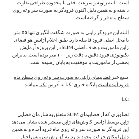
است. البته زاویه و سرعت افقی با محدوده طراحی تفاوت
نوامبر 2024
داشته و به همین دلیل اکنون فرودگر به صورت سر و ته روی
اکتبر 2024
سطح ماه قرار گرفته است.
سپتامبر 2024
آگوست 2024
البته این فرودگر ژاپنی به صورت شگفت انگیزی تنها ۵۵ متر
جولای 2024
با محل اصلی فرود فاصله دارد. طبق اعلام آژانس هوافضای
ژوئن 2024
ژاپن ماموریت و هدف اصلی SLIM در این پروژه آزمایش
می 2024
تکنولوژی فرود دقیق با دقت زیر ۱۰۰ متر بوده است. بنابراین
آوریل 2024
بخشی از ماموریت با موفقیت به پایان رسیده است.
مارس 2024
فوریه 2024
منبع خبر
فضاپیمای ژاپنی به صورت سر و ته روی سطح ماه
ژانویه 2024
فرود آمده است
پایگاه خبری تکنا به آدرس
تکنا
میباشد.
دسامبر 2023
نوامبر 2023
تکنا
اکتبر 2023
سپتامبر 2023
تصاویری که از فضاپیمای SLIM متعلق به سازمان فضایی
آگوست 2023
ژاپن توسط آژانس کاوش‌های ژاپن منتشر شده نشان می‌دهد
جولای 2023
این فرودگر به صورت سر و ته روی ماه فرود آمده و به همین
دسامبر 2022
دلیل امکان حرکت وجود ندارد. به گزارش سرویس اخبار