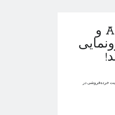
فروش گلکسی A55 و
از رونمایی
!
یت خرده‌فروشی در