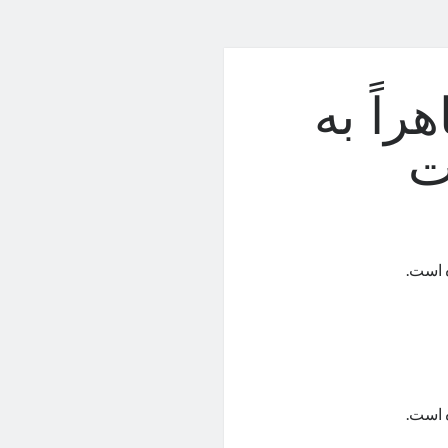
وی P70 ظاهراً به
ت
ه است.
ه است.