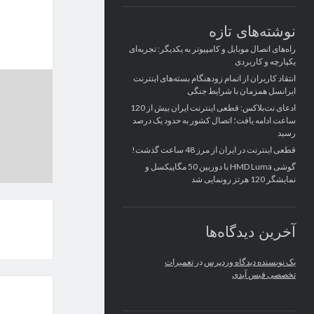
نوشته‌های تازه
راه‌های اتصال موبایل و کامپیوتر به یکدیگر: تجربه‌ای
یکپارچه و کاربردی
انتقاد کاربران از اتمام زودهنگام بسته‌های اینترنت
ایرانسل همزمان با شرایط جنگی
ادعای نت‌بلاکس: قطعی اینترنت ایران بیش از 120
ساعت ادامه یافت؛ اتصال کشور به حدود یک درصد
رسید
قطعی اینترنت در ایران از مرز 48 ساعت گذشت!
گوشی HMD Luma با دوربین 50 مگاپیکسل و
نمایشگر 120 هرتز رونمایی شد
آخرین دیدگاه‌ها
یک نویسنده دیدگاه وردپرس
در
تعمیرات
تخصصی فیس آیدی