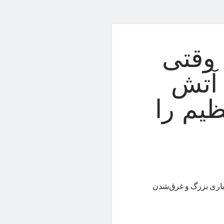
ثه خبرساز ۲۰۲۲؛ وقتی
 آتش
یم را
باری بزرگ و غرق‌شدن