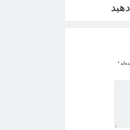
هید
ه‌اند
*