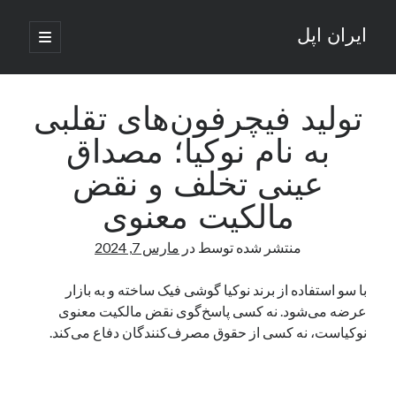
ایران اپل
باز
کردن
نوار
فهرست
اصلی
جستجو
کناری
جستجو
تولید فیچرفون‌های تقلبی
به نام نوکیا؛ مصداق
نوشته‌های تازه
عینی تخلف و نقض
راه‌های اتصال موبایل و کامپیوتر به یکدیگر: تجربه‌ای یکپارچه و کاربردی
مالکیت معنوی
انتقاد کاربران از اتمام زودهنگام بسته‌های اینترنت ایرانسل همزمان با شرایط
جنگی
منتشر شده توسط
در
مارس 7, 2024
ادعای نت‌بلاکس: قطعی اینترنت ایران بیش از 120 ساعت ادامه یافت؛ اتصال
کشور به حدود یک درصد رسید
با سو استفاده از برند نوکیا گوشی فیک ساخته و به بازار
قطعی اینترنت در ایران از مرز 48 ساعت گذشت!
عرضه می‌شود. نه کسی پاسخ‌گوی نقض مالکیت معنوی
گوشی HMD Luma با دوربین 50 مگاپیکسل و نمایشگر 120 هرتز رونمایی شد
نوکیاست، نه کسی از حقوق مصرف‌کنندگان دفاع می‌کند.
آخرین دیدگاه‌ها