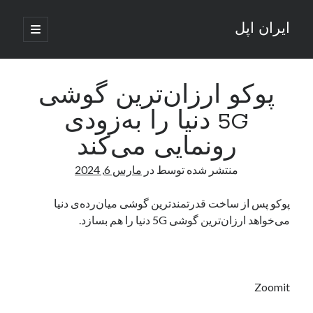
ایران اپل
باز
کردن
نوار
فهرست
اصلی
جستجو
کناری
جستجو
پوکو ارزان‌ترین گوشی
5G دنیا را به‌زودی
نوشته‌های تازه
رونمایی می‌کند
راه‌های اتصال موبایل و کامپیوتر به یکدیگر: تجربه‌ای یکپارچه و کاربردی
منتشر شده توسط
در
مارس 6, 2024
انتقاد کاربران از اتمام زودهنگام بسته‌های اینترنت ایرانسل همزمان با شرایط
جنگی
ادعای نت‌بلاکس: قطعی اینترنت ایران بیش از 120 ساعت ادامه یافت؛ اتصال
پوکو پس از ساخت قدرتمندترین گوشی میان‌رده‌ی دنیا
کشور به حدود یک درصد رسید
می‌خواهد ارزان‌ترین گوشی 5G دنیا را هم بسازد.
قطعی اینترنت در ایران از مرز 48 ساعت گذشت!
گوشی HMD Luma با دوربین 50 مگاپیکسل و نمایشگر 120 هرتز رونمایی شد
Zoomit
آخرین دیدگاه‌ها