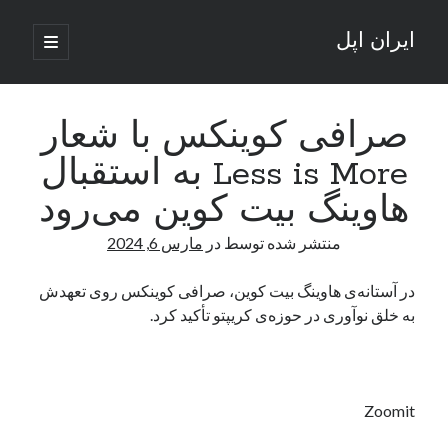
ایران اپل
باز
کردن
نوار
فهرست
اصلی
جستجو
کناری
جستجو
صرافی کوینکس با شعار
Less is More به استقبال
نوشته‌های تازه
هاوینگ بیت کوین می‌رود
راه‌های اتصال موبایل و کامپیوتر به یکدیگر: تجربه‌ای یکپارچه و کاربردی
منتشر شده توسط
در
مارس 6, 2024
انتقاد کاربران از اتمام زودهنگام بسته‌های اینترنت ایرانسل همزمان با شرایط
جنگی
ادعای نت‌بلاکس: قطعی اینترنت ایران بیش از 120 ساعت ادامه یافت؛ اتصال
در آستانه‌ی هاوینگ بیت کوین، صرافی کوینکس روی تعهدش
کشور به حدود یک درصد رسید
به خلق نوآوری در حوزه‌ی کریپتو تأکید کرد.
قطعی اینترنت در ایران از مرز 48 ساعت گذشت!
گوشی HMD Luma با دوربین 50 مگاپیکسل و نمایشگر 120 هرتز رونمایی شد
Zoomit
آخرین دیدگاه‌ها