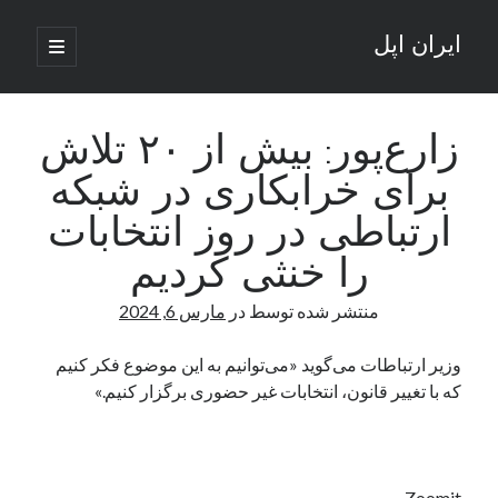
ایران اپل
باز
کردن
نوار
فهرست
اصلی
جستجو
کناری
جستجو
زارع‌پور: بیش از ۲۰ تلاش
برای خرابکاری در شبکه
نوشته‌های تازه
ارتباطی در روز انتخابات
راه‌های اتصال موبایل و کامپیوتر به یکدیگر: تجربه‌ای یکپارچه و کاربردی
را خنثی کردیم
انتقاد کاربران از اتمام زودهنگام بسته‌های اینترنت ایرانسل همزمان با شرایط
جنگی
منتشر شده توسط
در
مارس 6, 2024
ادعای نت‌بلاکس: قطعی اینترنت ایران بیش از 120 ساعت ادامه یافت؛ اتصال
کشور به حدود یک درصد رسید
وزیر ارتباطات می‌گوید «می‌توانیم به این موضوع فکر کنیم
قطعی اینترنت در ایران از مرز 48 ساعت گذشت!
که با تغییر قانون، انتخابات غیر حضوری برگزار کنیم.»
گوشی HMD Luma با دوربین 50 مگاپیکسل و نمایشگر 120 هرتز رونمایی شد
آخرین دیدگاه‌ها
Zoomit