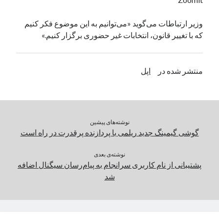
یک نویسنده دیدگاه وردپرس
در
تعمیرات تخصصی فیس آیدی
وزیر ارتباطات می‌گوید «می‌توانیم به این موضوع فکر کنیم
که با تغییر قانون، انتخابات غیر حضوری برگزار کنیم.»
بایگانی‌ها
مارس 2026
منتشر شده در
اپل
فوریه 2026
ژانویه 2026
دسامبر 2025
نوامبر 2025
نوشته‌های پیشین
آگوست 2025
گوشی گیمینگ جدید ریلمی با پردازنده پرقدرت در راه است
جولای 2025
ژوئن 2025
نوشته‌ی بعدی
می 2025
پشتیبانی از نام کاربری سرانجام به پیام‌رسان سیگنال اضافه
آوریل 2025
شد
مارس 2025
فوریه 2025
ژانویه 2025
دسامبر 2024