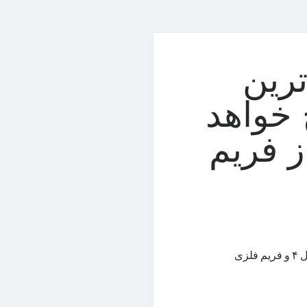
ندترین
 خواهد
ز فریم
شایعه‌ای هیجان‌انگیز می‌گوید ردمی K80 با پردازنده‌ی اسنپدراگون ۸ نسل ۴ و فریم فلزی