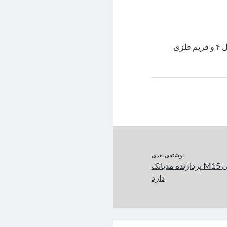
شایعه‌ای هیجان‌انگیز می‌گوید ردمی K80 با پردازنده‌ی اسنپدراگون ۸ نسل ۴ و فریم فلزی
نوشته‌ی بعدی
گوشی ارزان گلکسی M15 پردازنده مدیاتک
دارد