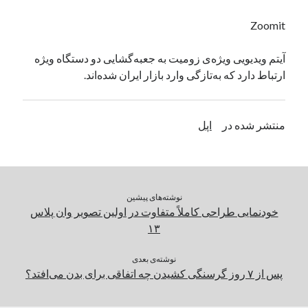
یک نویسنده دیدگاه وردپرس
در
تعمیرات تخصصی فیس آیدی
Zoomit
آیتم ویدیویی ویژه‌ی زومیت به جعبه‌گشایی دو دستگاه ویژه
بایگانی‌ها
ارتباط دارد که به‌تازگی وارد بازار ایران شده‌اند.
مارس 2026
فوریه 2026
منتشر شده در
اپل
ژانویه 2026
دسامبر 2025
نوامبر 2025
آگوست 2025
جولای 2025
نوشته‌های پیشین
ژوئن 2025
خودنمایی طراحی کاملاً متفاوت در اولین تصویر وان پلاس
می 2025
۱۳
آوریل 2025
مارس 2025
نوشته‌ی بعدی
پس از ۷ روز گرسنگی کشیدن چه اتفاقی برای بدن می‌افتد؟
فوریه 2025
ژانویه 2025
دسامبر 2024