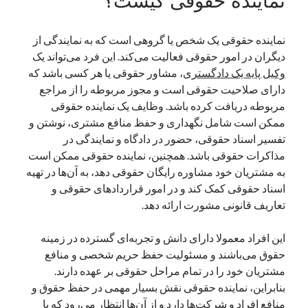
نماینده حقوقی کیست؟
یک نویسنده دیدگاه وردپرس
در
تعمیرات تخصصی فیس آیدی
نماینده حقوقی یک شخص یا گروهی است که به نمایندگی از
دیگران در امور حقوقی فعالیت می‌کند. این فرد می‌تواند یک
وکیل پایه یک دادگستری
، مشاور حقوقی یا هر کسی باشد که
بایگانی‌ها
دارای صلاحیت حقوقی است و مجوز مربوطه را از مراجع
مارس 2026
مربوطه دریافت کرده باشد. وظایف یک نماینده حقوقی
فوریه 2026
ممکن است شامل نگهداری و حفظ منافع مشتری، نوشتن و
ژانویه 2026
تفسیر اسناد حقوقی، حضور در دادگاه و نمایندگی در
دسامبر 2025
مذاکرات حقوقی باشد. همچنین، نماینده حقوقی ممکن است
نوامبر 2025
به مشتریان خود مشاوره رایگان حقوقی دهد، به آن‌ها در تهیه
آگوست 2025
اسناد حقوقی کمک کند و در امور قراردادهای حقوقی و
جولای 2025
تعاریف قانونی مشورت ارائه دهد.
ژوئن 2025
می 2025
این افراد معمولا دارای دانش و تجربه‌ای گسترده در زمینه
آوریل 2025
حقوق می‌باشند و مسئولیت حفظ حریم شخصی و منافع
مارس 2025
مشتریان خود را در تمام مراحل حقوقی بر عهده دارند.
فوریه 2025
بنابراین، نماینده حقوقی نقش بسیار مهمی در حفظ حقوق و
ژانویه 2025
منافع افراد و شرکت‌ها دارد و از آن‌ها انتظار می‌رود که با
دسامبر 2024