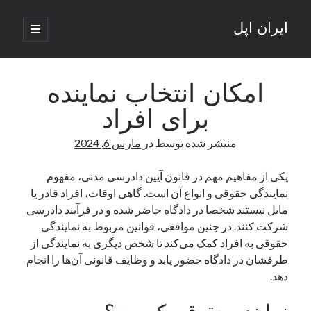
ایران اپل
باز
کردن
نوار
فهرست
اصلی
جستجو
کناری
جستجو
امکان انتخاب نماینده
برای افراد
نوشته‌های تازه
منتشر شده توسط
در
مارس 6, 2024
راه‌های اتصال موبایل و کامپیوتر به یکدیگر: تجربه‌ای یکپارچه و کاربردی
انتقاد کاربران از اتمام زودهنگام بسته‌های اینترنت ایرانسل همزمان با شرایط
یکی از مفاهیم مهم در قانون آیین دادرسی مدنی، مفهوم
جنگی
نمایندگی حقوقی و انواع آن است. گاهی اوقات، افراد قادر یا
ادعای نت‌بلاکس: قطعی اینترنت ایران بیش از 120 ساعت ادامه یافت؛ اتصال
مایل نیستند شخصا در دادگاه حاضر شده و در فرآیند دادرسی
کشور به حدود یک درصد رسید
شرکت کنند. در چنین مواقعی، قوانین مربوط به نمایندگی
قطعی اینترنت در ایران از مرز 48 ساعت گذشت!
حقوقی به افراد کمک می‌کند تا شخص دیگری به نمایندگی از
گوشی HMD Luma با دوربین 50 مگاپیکسل و نمایشگر 120 هرتز رونمایی شد
طرفشان در دادگاه حضور یابد و وظایف قانونی آن‌ها را انجام
دهد.
آخرین دیدگاه‌ها