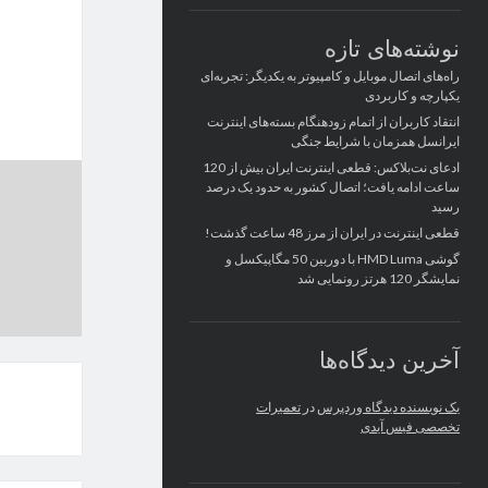
نوشته‌های تازه
راه‌های اتصال موبایل و کامپیوتر به یکدیگر: تجربه‌ای
یکپارچه و کاربردی
انتقاد کاربران از اتمام زودهنگام بسته‌های اینترنت
ایرانسل همزمان با شرایط جنگی
ادعای نت‌بلاکس: قطعی اینترنت ایران بیش از 120
ساعت ادامه یافت؛ اتصال کشور به حدود یک درصد
رسید
قطعی اینترنت در ایران از مرز 48 ساعت گذشت!
گوشی HMD Luma با دوربین 50 مگاپیکسل و
نمایشگر 120 هرتز رونمایی شد
آخرین دیدگاه‌ها
یک نویسنده دیدگاه وردپرس
در
تعمیرات
تخصصی فیس آیدی