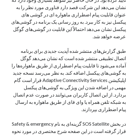
یک نویسنده دیدگاه وردپرس
در
تعمیرات تخصصی فیس آیدی
نشان می‌دهد این شرکت قصد دارد فناوری مورد نظر را به
عنوان قابلیت پیام اضطراری ماهواره ای در گوشی های
پیکسل نیز به کار ببرد. به روز رسانی یک برنامه در گوشی‌های
پیکسل نشان می‌دهد احتمالاً این قابلیت در گوشی‌های گوگل
بایگانی‌ها
عرضه خواهد شد.
مارس 2026
فوریه 2026
طبق گزارش‌های منتشر شده آپدیت جدیدی برای برنامه
ژانویه 2026
اتصال تطبیقی منتشر شده است که نشان می‌دهد گوگل
دسامبر 2025
آماده می‌شود تا قابلیت پیام اضطراری از طریق ماهواره‌ها را
نوامبر 2025
به گوشی‌های پیکسل اضافه کند. به نظر می‌رسد نسخه جدید
آگوست 2025
اپلیکیشن Adaptive Connectivity Services قرار است گام
جولای 2025
مهمی در اضافه شدن این ویژگی به گوشی‌های پیکسل
ژوئن 2025
بردارد. از این اتصال کاربران می‌توانند در صورت عدم اتصال
می 2025
به شبکه تلفن همراه یا وای فای از طریق ماهواره به ارسال
آوریل 2025
پیام اضطراری بپردازند.
مارس 2025
فوریه 2025
در بخش SOS Satellite گزینه‌ای به نام Safety & emergency
ژانویه 2025
قرار گرفته است در این صفحه شرح مختصری در مورد نحوه
دسامبر 2024