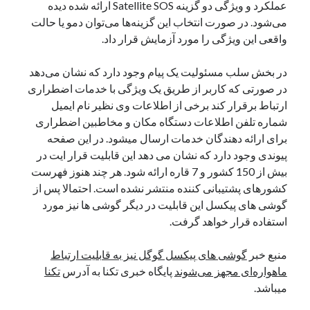
عملکرد و ویژگی دو گزینه Satellite SOS ارائه شده دیده
نوامبر 2024
می‌شود. در صورت انتخاب این گزینه‌ها می‌توان دمو یا حالت
اکتبر 2024
واقعی این ویژگی را مورد آزمایش قرار داد.
سپتامبر 2024
آگوست 2024
در بخش سلب مسئولیت یک پیام وجود دارد که نشان می‌دهد
جولای 2024
در صورتی که کاربر از طریق یک ویژگی با خدمات اضطراری
ژوئن 2024
ارتباط برقرار کند برخی از اطلاعات وی نظیر نام ایمیل
می 2024
شماره تلفن اطلاعات دستگاه مکان و مخاطبین اضطراری
آوریل 2024
برای ارائه دهندگان خدمات ارسال میشود. در این صفحه
مارس 2024
پیوندی وجود دارد که نشان می دهد این قابلیت قرار ایت در
فوریه 2024
بیش از 150 کشور و 7 قاره ارائه شود. هر چند هنوز فهرست
ژانویه 2024
کشورهای پشتیبانی کننده منتشر نشده است. احتمالا پس از
دسامبر 2023
گوشی های پیکسل این قابلیت در دیگر گوشی ها نیز مورد
نوامبر 2023
استفاده قرار خواهد گرفت.
اکتبر 2023
سپتامبر 2023
منبع خبر
گوشی های پیکسل گوگل نیز به قابلیت ارتباط
آگوست 2023
ماهواره‌ای مجهز می‌شوند
پایگاه خبری تکنا به آدرس
تکنا
جولای 2023
میباشد.
دسامبر 2022