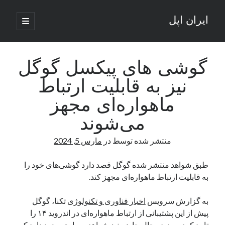
ایران اپل
باز
کردن
نوار
فهرست
اصلی
جستجو
کناری
جستجو
گوشی های پیکسل گوگل
نیز به قابلیت ارتباط
نوشته‌های تازه
ماهواره‌ای مجهز
راه‌های اتصال موبایل و کامپیوتر به یکدیگر: تجربه‌ای یکپارچه و کاربردی
می‌شوند
انتقاد کاربران از اتمام زودهنگام بسته‌های اینترنت ایرانسل همزمان با شرایط
جنگی
منتشر شده توسط
در
مارس 5, 2024
ادعای نت‌بلاکس: قطعی اینترنت ایران بیش از 120 ساعت ادامه یافت؛ اتصال
کشور به حدود یک درصد رسید
طبق شواهد منتشر شده گوگل قصد دارد گوشی‌های خود را
قطعی اینترنت در ایران از مرز 48 ساعت گذشت!
به قابلیت ارتباط ماهواره‌ای مجهز کند.
گوشی HMD Luma با دوربین 50 مگاپیکسل و نمایشگر 120 هرتز رونمایی شد
به گزارش سرویس
اخبار فناوری و تکنولوژی
تکنا، گوگل
پیش از این پشتیبانی از ارتباط ماهواره‌ای در اندروید ۱۴ را
آخرین دیدگاه‌ها
تایید کرده بود. در حال حاضر نیز شواهد بسیاری وجود دارد که