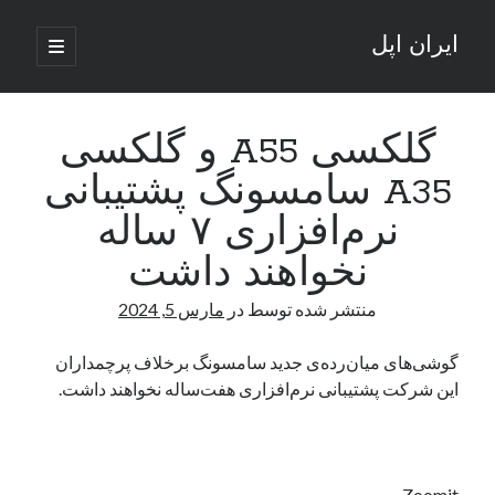
ایران اپل
باز
کردن
نوار
فهرست
اصلی
جستجو
کناری
جستجو
گلکسی A55 و گلکسی
A35 سامسونگ پشتیبانی
نوشته‌های تازه
نرم‌افزاری ۷ ساله
راه‌های اتصال موبایل و کامپیوتر به یکدیگر: تجربه‌ای یکپارچه و کاربردی
نخواهند داشت
انتقاد کاربران از اتمام زودهنگام بسته‌های اینترنت ایرانسل همزمان با شرایط
جنگی
منتشر شده توسط
در
مارس 5, 2024
ادعای نت‌بلاکس: قطعی اینترنت ایران بیش از 120 ساعت ادامه یافت؛ اتصال
کشور به حدود یک درصد رسید
گوشی‌های میان‌رده‌ی جدید سامسونگ برخلاف پرچمداران
قطعی اینترنت در ایران از مرز 48 ساعت گذشت!
این شرکت پشتیبانی نرم‌افزاری هفت‌ساله نخواهند داشت.
گوشی HMD Luma با دوربین 50 مگاپیکسل و نمایشگر 120 هرتز رونمایی شد
آخرین دیدگاه‌ها
Zoomit