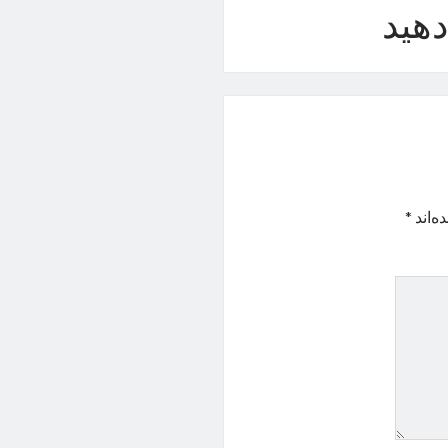
هید
ه‌اند
*