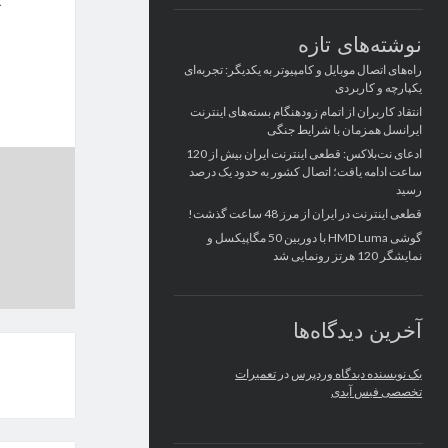
نوشته‌های تازه
راه‌های اتصال موبایل و کامپیوتر به یکدیگر: تجربه‌ای
یکپارچه و کاربردی
انتقاد کاربران از اتمام زودهنگام بسته‌های اینترنت
ایرانسل همزمان با شرایط جنگی
ادعای نت‌بلاکس: قطعی اینترنت ایران بیش از 120
ساعت ادامه یافت؛ اتصال کشور به حدود یک درصد
رسید
قطعی اینترنت در ایران از مرز 48 ساعت گذشت!
گوشی HMD Luma با دوربین 50 مگاپیکسل و
نمایشگر 120 هرتز رونمایی شد
آخرین دیدگاه‌ها
یک نویسنده دیدگاه وردپرس
در
تعمیرات
تخصصی فیس آیدی