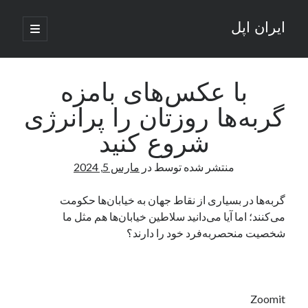
ایران اپل
باز
کردن
نوار
فهرست
اصلی
جستجو
کناری
جستجو
با عکس‌های بامزه
گربه‌ها روزتان را پرانرژی
نوشته‌های تازه
شروع کنید
راه‌های اتصال موبایل و کامپیوتر به یکدیگر: تجربه‌ای یکپارچه و کاربردی
منتشر شده توسط
در
مارس 5, 2024
انتقاد کاربران از اتمام زودهنگام بسته‌های اینترنت ایرانسل همزمان با شرایط
جنگی
ادعای نت‌بلاکس: قطعی اینترنت ایران بیش از 120 ساعت ادامه یافت؛ اتصال
گربه‌ها ‌در بسیاری از نقاط جهان به خیابان‌ها حکومت
کشور به حدود یک درصد رسید
می‌کنند؛ اما آیا می‌دانید سلاطین خیابان‌‌ها هم مثل ما
قطعی اینترنت در ایران از مرز 48 ساعت گذشت!
شخصیت منحصربه‌فرد خود را دارند؟
گوشی HMD Luma با دوربین 50 مگاپیکسل و نمایشگر 120 هرتز رونمایی شد
آخرین دیدگاه‌ها
Zoomit