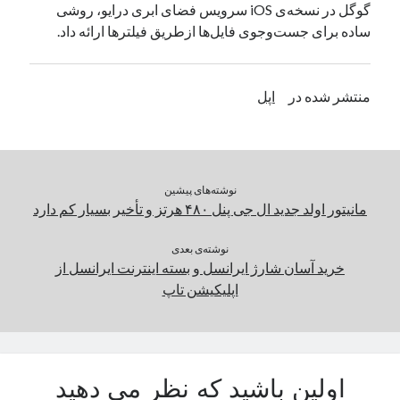
گوگل در نسخه‌ی iOS سرویس فضای ابری درایو، روشی
یک نویسنده دیدگاه وردپرس
در
تعمیرات تخصصی فیس آیدی
ساده‌ برای جست‌و‌جوی فایل‌ها ازطریق فیلترها ارائه داد.
بایگانی‌ها
منتشر شده در
اپل
مارس 2026
فوریه 2026
ژانویه 2026
دسامبر 2025
نوشته‌های پیشین
نوامبر 2025
مانیتور اولد جدید ال جی پنل ۴۸۰ هرتز و تأخیر بسیار کم دارد
آگوست 2025
جولای 2025
نوشته‌ی بعدی
خرید آسان شارژ ایرانسل و بسته اینترنت ایرانسل از
ژوئن 2025
اپلیکیشن تاپ
می 2025
آوریل 2025
مارس 2025
فوریه 2025
ژانویه 2025
اولین باشید که نظر می دهید
دسامبر 2024