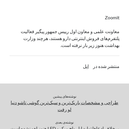
یک نویسنده دیدگاه وردپرس
در
تعمیرات تخصصی فیس آیدی
Zoomit
بایگانی‌ها
معاونت علمی و معاون اول رییس جمهور پیگیر فعالیت
پلتفرم‌های فروش اینترنتی دارو هستند، هرچند وزارت
مارس 2026
بهداشت هنوز زیر بار نرفته است.
فوریه 2026
ژانویه 2026
دسامبر 2025
منتشر شده در
اپل
نوامبر 2025
آگوست 2025
جولای 2025
ژوئن 2025
می 2025
نوشته‌های پیشین
آوریل 2025
طراحی و مشخصات باریک‌ترین و سبک‌ترین گوشی تاشو دنیا
مارس 2025
لو رفت
فوریه 2025
ژانویه 2025
نوشته‌ی بعدی
برخلاف ادعاها تولید اپل واچ میکرو LED هنوز لغو نشده است
دسامبر 2024