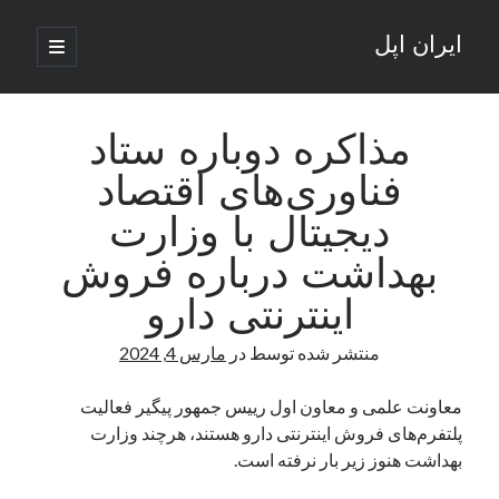
ایران اپل
باز
کردن
نوار
فهرست
اصلی
جستجو
کناری
جستجو
مذاکره دوباره ستاد
فناوری‌های اقتصاد
نوشته‌های تازه
دیجیتال با وزارت
راه‌های اتصال موبایل و کامپیوتر به یکدیگر: تجربه‌ای یکپارچه و کاربردی
بهداشت درباره فروش
انتقاد کاربران از اتمام زودهنگام بسته‌های اینترنت ایرانسل همزمان با شرایط
جنگی
اینترنتی دارو
ادعای نت‌بلاکس: قطعی اینترنت ایران بیش از 120 ساعت ادامه یافت؛ اتصال
کشور به حدود یک درصد رسید
منتشر شده توسط
در
مارس 4, 2024
قطعی اینترنت در ایران از مرز 48 ساعت گذشت!
گوشی HMD Luma با دوربین 50 مگاپیکسل و نمایشگر 120 هرتز رونمایی شد
معاونت علمی و معاون اول رییس جمهور پیگیر فعالیت
پلتفرم‌های فروش اینترنتی دارو هستند، هرچند وزارت
بهداشت هنوز زیر بار نرفته است.
آخرین دیدگاه‌ها