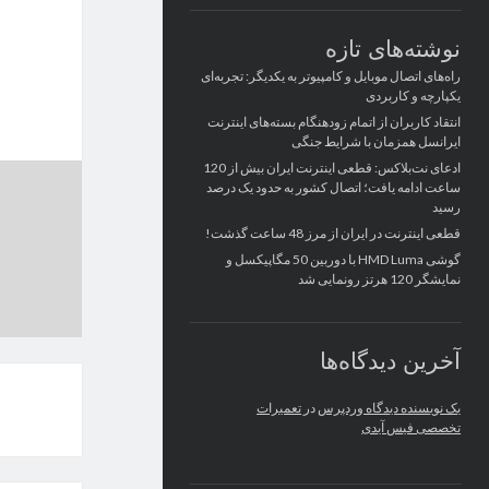
نوشته‌های تازه
راه‌های اتصال موبایل و کامپیوتر به یکدیگر: تجربه‌ای
یکپارچه و کاربردی
انتقاد کاربران از اتمام زودهنگام بسته‌های اینترنت
ایرانسل همزمان با شرایط جنگی
ادعای نت‌بلاکس: قطعی اینترنت ایران بیش از 120
ساعت ادامه یافت؛ اتصال کشور به حدود یک درصد
رسید
قطعی اینترنت در ایران از مرز 48 ساعت گذشت!
گوشی HMD Luma با دوربین 50 مگاپیکسل و
نمایشگر 120 هرتز رونمایی شد
آخرین دیدگاه‌ها
یک نویسنده دیدگاه وردپرس
در
تعمیرات
تخصصی فیس آیدی