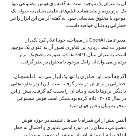
آن به عنوان یک موجود است. به گفته وی هوش مصنوعی تنها
یک نویسنده دیدگاه وردپرس
در
تعمیرات تخصصی فیس آیدی
یک ابزار بوده و نباید همانند فیلم‌های علمی تخیلی به عنوان یک
موجود یا مخلوق شناسایی شود. به گفته آلز من این ابزار را نیز
خطراتی به دنبال خواهند داشت.
بایگانی‌ها
مدیرعامل OpenAI در مصاحبه خود اعلام کرد یکی از
مارس 2026
تصورات غلط درباره این فناوری تصور آن به عنوان یک موجود
فوریه 2026
است. به عنوان مثال ChatGPT به صورت واضح یک ابزار
ژانویه 2026
بوده و نمی‌توان آن را یک موجود یا مخلوق در نظر گرفت.
دسامبر 2025
نوامبر 2025
اگرچه آلتمن این فناوری را تنها یک ابزار می‌داند، اما همچنان
آگوست 2025
خطراتی را برای آن در نظر گرفته است. این ابزار تفاوت‌هایی
جولای 2025
با دیگر ابزارها داشته و نباید آن را دست کم گرفت. پیش از این
ژوئن 2025
در سال ۲۰۱۵ اعلام کرده بود ممکن است هوش مصنوعی
می 2025
منجر به پایان یافتن جهان شود.
آوریل 2025
مارس 2025
آلتمن پیش از این همراه با صدها دانشمند در حوزه هوش
فوریه 2025
مصنوعی نامه‌ای را در مورد ایمنی فناوری و احتمال به خطر
ژانویه 2025
انداختن انسان و انقراض آن منتشر کرده و در مورد این
دسامبر 2024