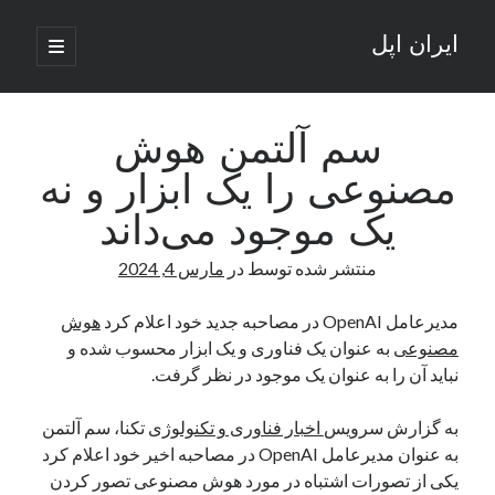
ایران اپل
باز
کردن
نوار
فهرست
اصلی
جستجو
کناری
جستجو
سم آلتمن هوش
مصنوعی را یک ابزار و نه
نوشته‌های تازه
یک موجود می‌داند
راه‌های اتصال موبایل و کامپیوتر به یکدیگر: تجربه‌ای یکپارچه و کاربردی
منتشر شده توسط
در
مارس 4, 2024
انتقاد کاربران از اتمام زودهنگام بسته‌های اینترنت ایرانسل همزمان با شرایط
جنگی
ادعای نت‌بلاکس: قطعی اینترنت ایران بیش از 120 ساعت ادامه یافت؛ اتصال
مدیرعامل OpenAI در مصاحبه جدید خود اعلام کرد
هوش
کشور به حدود یک درصد رسید
مصنوعی
به عنوان یک فناوری و یک ابزار محسوب شده و
قطعی اینترنت در ایران از مرز 48 ساعت گذشت!
نباید آن را به عنوان یک موجود در نظر گرفت.
گوشی HMD Luma با دوربین 50 مگاپیکسل و نمایشگر 120 هرتز رونمایی شد
به گزارش سرویس
اخبار فناوری و تکنولوژی
تکنا، سم آلتمن
به عنوان مدیرعامل OpenAI در مصاحبه اخیر خود اعلام کرد
آخرین دیدگاه‌ها
یکی از تصورات اشتباه در مورد هوش مصنوعی تصور کردن