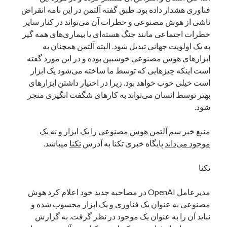
فناوری هشدار داده بود. طبق گفته آلتمن در این نامه انقراض
نوامبر 2024
ناشی از هوش مصنوعی و خطرات آن می‌تواند در کنار سایر
اکتبر 2024
خطرات اجتماعی مانند جنگ هسته‌ای یا بیماری‌های همه گیر
سپتامبر 2024
به یک اولویت جهانی تبدیل شود. البته آلتمن همچنان به
آگوست 2024
ابزارهای هوش مصنوعی خوشبین بوده و در این مورد گفته
جولای 2024
است اینکه چیزهایی که توسط ما ساخته می‌شود یک ابزار
ژوئن 2024
است خیلی خوب خواهد بود. زیرا در اختیار داشتن ابزارهای
می 2024
بهتر توسط انسان می‌تواند به کارهای شگفت انگیزی منجر
آوریل 2024
شود.
مارس 2024
فوریه 2024
منبع خبر
سم آلتمن هوش مصنوعی را یک ابزار و نه یک
ژانویه 2024
موجود می‌داند
پایگاه خبری تکنا به آدرس
تکنا
میباشد.
دسامبر 2023
نوامبر 2023
تکنا
اکتبر 2023
سپتامبر 2023
مدیرعامل OpenAI در مصاحبه جدید خود اعلام کرد هوش
آگوست 2023
مصنوعی به عنوان یک فناوری و یک ابزار محسوب شده و
جولای 2023
نباید آن را به عنوان یک موجود در نظر گرفت. به گزارش
دسامبر 2022